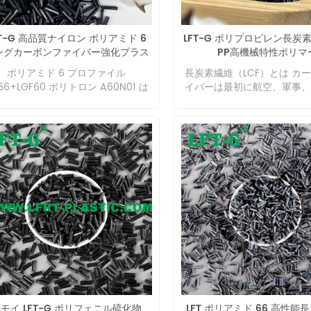
イドのソリューションで構成されて
ますが、特定の温度に加熱す
ージュ、黒、透明の3色です。 。 4.
であり、一般に長さ 12 mm
ます。 LFT® - 熱安定性の要件を満
反応を起こして架橋硬化して
BS素材は、環境に優しい化学薬品を
mm、直径約 3 mm の粒子
します。 LFT® - 耐紫外線性を含む
ます。この変化は不可逆であ
FT-G 高品質ナイロン ポリアミド 6
LFT-G ポリプロピレン長炭
用しているため、非常に環境に優し
これらの粒子では、ガラス繊
気候特性を提供します。 LFT® - 超
後再度加熱すると硬化します
ングカーボンファイバー強化プラス
PP高機械特性ポリマ
、無毒で無臭であるだけでなく、電
と同じ長さを持ち、ガラス繊
フォーマンスと安全性、特に低温に
くなって流れることができな
チック
絶縁性もあり、非常に安全な素材で
量は 20% から 70% まで
ポリアミド 6 プロファイル
長炭素繊維（LCF）とは カ
ける優れた耐衝撃性機能を備えてい
す。 熱可塑性：熱可塑性樹
 5. ABS素材は高温環境で変形しや
でき、粒子の色は顧客の要件
66+LGF60 ポリトロン A60N01 は
イバーは最初に航空、軍事、
。 LFT® - コスト効率の高い Psセ
とし、各種添加剤を加えてプ
、変形温度は93〜118℃ですが、低
合わせることができます。 PP
然で、60% 長ガラス繊維強化、熱安
分野で使用され、その後レー
ターフィル製法：センターフィル
クを形成します。特定の温度
環境でも非常に優れた性能を発揮す
利点 1. 繊維長が長くなり、
ポリアミド 66、ガラス繊維はポリ
ーの部品の製造にも引用され
、数千本のフィラメントからなるガ
は、プラスチックは軟化また
ため、高温耐性もある素材です。
的特性が大幅に向上します。 
ー マトリックスに化学結合していま
なりました。近年では民生市
スロービング（GFR）を含浸装置に
てあらゆる形状に変化し、冷
BS プラスチックの利点は何ですか?
度、良好な耐衝撃性、特に家
。材料は通常長さ 12 mm のペレッ
入され始めており、海外メー
入し、熱可塑性樹脂を溶融させ、フ
状は変化しません。この状態
BS には、汎用エンジニアリング材料
車部品に適しています。 3. 
で供給されます。繊維長とはペレッ
目している素材の一つです。
ラメント間に均一に含浸させた後、
繰り返すことができ、常に可
していくつかの大きな利点がありま
ープ性、良好な寸法安定性、
の長さのことです。代表的なアプリ
複合材料は非常に軽く、剛性
ットする独自の技術により製造され
ち、この繰り返しは物理的な
。以下は、ABS プラスチックの利点
品成形。 4.耐疲労性に優れ
ーションには、射出成形アプリケー
鋼と同じ圧力に耐えることが
。ペレット。製造。 Q&A Q. 長繊
ぎません。 利点 熱硬化性樹脂
いくつかの簡単なリストです。 ABS
5. 高温多湿環境における安
ョンが含まれます。 LGFの製造工程
いう特徴がありますが、コス
素材と短繊維の違いやメリットは何
性プラスチックは、加熱され
安価で種類が豊富で、色、材料特
します。 6. 成形プロセス繊
. オリジナルの炭素繊維の物理的およ
なります。ただし、耐久性が
すか？ A：長繊維強化複合材料は短
と形状を維持します。このた
、形状 (ペレット、チューブ、バ
型内で相対的に移動すること
化学的処理を通じて、不純物を除去
サイクル価値も高いため、あ
維に比べて優れた機械的特性を示
化性プラスチックは永久部品
、フィラメントなど) も豊富です。
繊維の損傷は小さいです。 L
、表面活性を向上させ、事前に浸漬
コストを削減できます。 炭
、高強度が要求される用途に適して
て強力な形状の製造に最適で
BS は頑丈で軽量、延性に優れてお
SGF 応用 自動車産業:フロ
た材料の機械的特性と耐久性を提供
材には、炭素繊維粉末、短繊
ます。長繊維複合材料の衝撃性能は
に、これらの部品は（壊れや
、容易に加工できますが、化学薬
モジュール、ドアモジュール
す。 2. 樹脂や添加剤などを加え、
維、および長繊維強化複合材
維の 1 ～ 3 倍、引張強度は 50% 以
かかわらず）優れた強度特性
、衝撃、摩耗に対する優れた耐性を
フト機構、電子アクセルペダ
自のフォーミュラを形成します。流
ます。長炭素繊維複合材料は
機械的特性は 50 ～ 80% 高くなり
おり、より高い動作温度にさ
しています。 ABS は、同重量クラ
パネフレーム、冷却ファン
性、硬度、温度安定性が向上しま
維複合材料よりも優れた機械
。 Q. 製品が脆くなりやすいのです
も強度が大幅に失われること
の他の熱可塑性プラスチックよりも
ム、バッテリートレイ、バン
モイ LFT-G ポリフェニル硫化物
LFT ポリアミド 66 高性能
 3. 前処理された炭素繊維を機械に
持っていますが、射出成形機
、長繊維強化熱可塑性樹脂材料に変
せん。 熱可塑性プラスチック