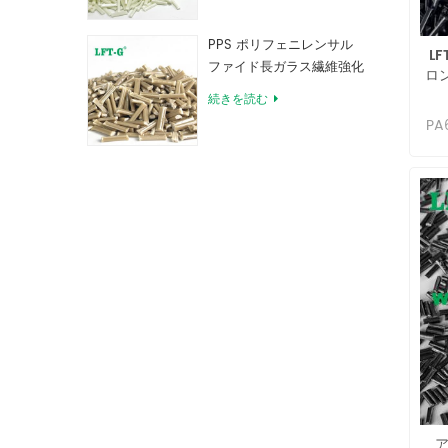
メ
ベ
い
A
PPS ポリフェニレンサル
た
L
使
耐
ファイド長ガラス繊維強化
ロ
く
パ
コンパウンド
気
続きを読む
お
す。
PA
ます
すく
天
ン
温
定化
は
る
マ
ラ
A
す
導
A
ト
ィ
と
ト
カ
す
ケ
ます
の
シ
維
は
1
で
性
び
繊
ー
し
し
A
し
い
り
しま
短繊
品
独
上、
保持
動
ます
ス
ア
す。
が