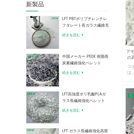
新製品
LFT PBTポリブチレンテレ
フタレート長ガラス繊維充
填複合材料
続きを読む
アモ
中国メーカー PEEK 樹脂長
の
炭素繊維強化ペレット
コ
は
続きを読む
成
は
類
LFT高強度ポリ乳酸PLAガ
こ
ラス長繊維強化ペレット
で
リ
続きを読む
ポ
ー
性
LFT ガラス長繊維強化高密
す