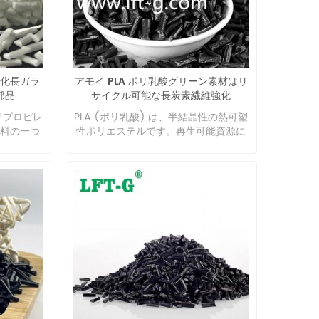
）スポーツ
る炭素原子の数に応じて、さまざまな
見えない
異なるポリアミドを調製できます。現
用途も生
在、数十種類のポリアミドがあり、そ
TPU 複合
の中でポリアミド-6、ポリアミ
れています
ド-66、ポリアミド-610 が最も広く使
 強化長ガラ
アモイ PLA ポリ乳酸グリーン素材はリ
で非常に
用されています。 ポリアミド-6は脂肪
部品
サイクル可能な長炭素繊維強化
ガラス繊
族ポリアミドであり、軽量、強強度、
を向上さ
耐摩耗性、弱酸性、耐アルカリ性、一
リプロピレ
PLA (ポリ乳酸) は、半結晶性の熱可塑
です。改
部の有機溶剤に耐性があり、成形・加
料の一つ
性ポリエステルです。再生可能資源に
絶縁性、
工が容易などの優れた特性を持ち、繊
が安いだ
由来するため、バイオプラスチックと
良好な耐
維、エンジニアリングプラスチック、
化学的安
して分類されます。PLA は通常、植物
、寸法安
薄膜などの分野で広く使用されていま
優れてい
デンプンから作られます。この起源
た熱可塑
す。しかし、PA6分子鎖セグメントに
使用温度
は、最終的に、PLA 合成に使用される
ます。 長
は極性の強いアミド基が含まれてお
撃強度が
2 つの重要なモノマー、乳酸とラクチ
 長繊維は
り、水分子と水素結合を形成しやすい
り、その適
ドをもたらしました。各モノマーを使
おいて優
ため、吸水率が高く、寸法安定性が悪
ます。そ
用して、さまざまなプロセスで PLA を
製品や構
く、乾燥状態および低温での衝撃強度
シウム、
製造できます。 低分子量 PLA は 1932
維に比べ
が低く、酸およびアルカリに対する耐
し、ガラス
年に初めて製造されました。1952 年
度は0.5
性が強いという欠点があります。 。 ナ
イズを超
に、デュポンはプロセスをさらに開発
性プラスチ
イロン 6 の利点: 高い機械的強度、良
に向上し
し、高分子量 PLA を製造しました。
化性樹脂:
好な靭性、高い引張強度と圧縮強度。
FT-PP)
PLAは印刷が簡単です。生分解性があ
り流動し
耐疲労性に優れ、繰り返し曲げても元
複合材料
るため、ABS よりも環境に優しいで