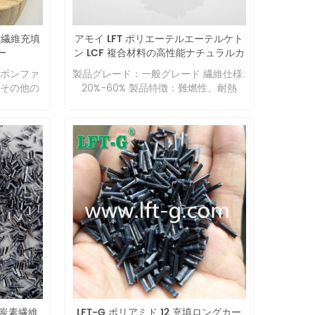
ると化学
の機械的強度を維持できます。 軟化点
 ～ 25
す。PLA の生産に必要なエネルギーも
硬くなり
が高く、耐熱性があります。 表面が滑
の柱です。
はるかに少なくなります。 長炭素繊維
り、その
らかで、摩擦係数が小さく、耐摩耗性
素繊維充填
アモイ LFT ポリエーテルエーテルケト
維は粒子
強化熱可塑性プラスチック LFT ® は、
。柔らか
に優れています。 耐食性、アルカリお
ー
ン LCF 複合材料の高性能ナチュラルカ
維の含有
センターフィル製造法によるLGF また
くなりま
よびほとんどの塩に対して非常に耐性
ラー
変えることが
は LCF コンパウンドであり、重量とコ
ーボンファ
製品グレード：一般グレード 繊維仕様:
脂を主成分
があり、弱酸、油、ガソリン、芳香族
に応じて
ストの削減に優れた特性を提供しま
その他の
20%-60% 製品特徴：難燃性、耐熱
ラスチッ
化合物および一般的な溶媒に対しても
-LGFの
す。ペレットの長さが 7 ～ 25 mm、
シングカ
性、耐薬品性、低摩擦係数、良好な耐
条件下で
耐性があります。芳香族化合物は不活
製品の機械
LGFまたは LCF 含有量が 20% ～ 7.0%
るように
荷重性 製品用途: 航空、機械、エレク
は溶解し
性ですが、強酸や酸化剤に対しては耐
2. 高強
の範囲にある LFT ® 製品ファミリー
場にも導
トロニクス、化学、自動車、その他の
却後も形
性がありません。ガソリン、油、脂
具、自動
は、 次のような業界の膨大な要件に対
カーも注
ハイテク分野。
は何度も
肪、アルコール、アルカリなどの腐食
高い耐クリ
応するオーダーメイドのソリューショ
 炭素繊維
塑性を持
に耐性があり、優れた老化防止能力を
高精度部
ンで構成されています。 · LFT ® - 熱
があり、
変化にす
備えています。 自己消火性、無毒、無
ています。
安定性の要件を満たします。 · LFT ® -
できると
: 熱硬化
臭、優れた耐候性、生物的侵食に対し
定性が向上
耐紫外線性を含む耐気候特性を提供し
トは高く
ても強度
て不活性、優れた抗菌性と防カビ性を
維は成形金
ます。 · LFT ® - 超パフォーマンスと
高く、リ
め、熱硬
備えています。 優れた電気性能、優れ
ができ、
安全性、特に低温での優れた耐衝撃性
る程度の
や大きく
た電気絶縁性を持ち、ナイロンの体積
GF VS
機能を備えています。 · LFT ® - 費用
素繊維複合
す。さら
抵抗が高く、耐破壊電圧が高く、乾燥
ントエンド
対効果の高い Psセンターフィル製法：
維、長繊
すいにも
環境でも周波数絶縁材料として使用で
、ギアシ
センターフィルは、当社独自の技術に
が含まれ
を備えて
き、高湿度環境でも良好な電気絶縁性
ル、イン
より、数千本のフィラメントからなる
短炭素繊
らされて
を維持します。 軽量、染色、成形が容
とフレー
ガラスロービング（GFR）を含浸装置
的特性を
はありま
易で、溶融粘度が低いため、素早く流
パーブラ
に導入し、熱可塑性樹脂を溶融させフ
長炭素繊維
LFT-G ポリアミド 12 充填ロングカー
と製品の
: 熱可塑
動できます。 ナイロン 6 の欠点: 水を