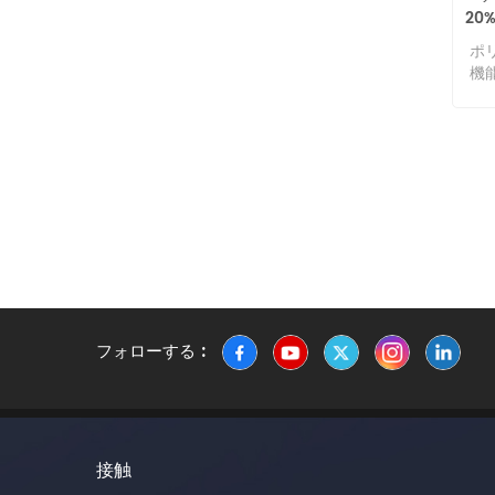
耐熱
20
置
更す
ク
ます
機
ポ
に
す
す
機
す。
さ
は
現で
子を
に
熱
と用
り
の
靱
倍
スチ
備
化
許
を
使
ー
が
ダイ
れ
移温
繊
熱
般
は
ス
が
価
よっ
ま
ぎ
も
ナイ
適
度
密度
フォローする :
ノ
ま
°C
アモ
です
と
ス
転移
は
れ
に 
業
販
え
ど
強
接触
ます
す。
プ