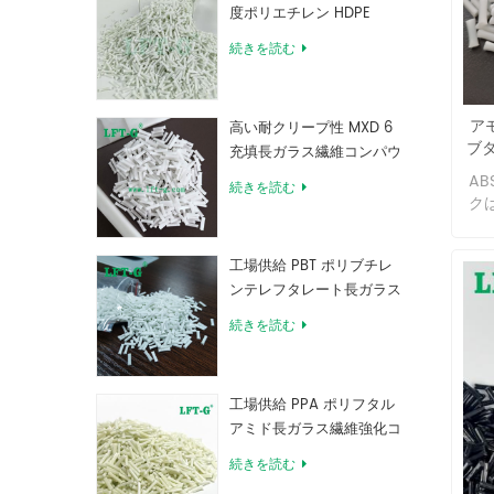
度ポリエチレン HDPE
く
溶
続きを読む
は
じ
に使
アモ
車
高い耐クリープ性 MXD 6
ブ
プ
充填長ガラス繊維コンパウ
含
ンド
AB
続きを読む
コ
ク
マ
そ
す
リ
が
工場供給 PBT ポリブチレ
も
撃
れ
ンテレフタレート長ガラス
ピ
り
繊維強化コンパウンド
です
続きを読む
A
ンタ
性
L
湿
ト
を持
工場供給 PPA ポリフタル
ペレ
材
アミド長ガラス繊維強化コ
LC
て
ンパウンド
た
続きを読む
優
な
色