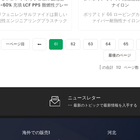
性が高く、複数回の加熱/冷却サイ
ケット、アンダーボディ保
%-60% 充填 LCF PPS 難燃性グレー
ナイロン
き、その表面に樹脂を均一に被覆し
金型には特定の要件がありま
れば解決できますか？ A: 全体的な
性プラスチックは最も広く使
ルに耐えることができるため、完全
ト、サンルーフフレームなど
ド UL-94 V0
。 4. 機械を使用して材料を固めま
繊維は機械的性質と化学的安
械的特性を改善する必要がありま
いるプラ​​スチックであり、
リフェニレンサルファイドは新しい
ポリアミド 66 ロービング
リサイクル可能なプラスチックで
または金属の代替に使用材料
。繊維と樹脂は両方とも十分に接着
れ、アルミニウムより密度が
。ガラス長繊維や炭素長繊維の特性
耐薬品性と耐熱性を備え、変
能性エンジニアリングプラスチック
ァイバー耐熱性ナイロン
 ABS は非常に魅力的な仕上げを実
業：洗濯機ドラム、洗濯機三
れます。 5.製品の要件に従って、粒
より強度が高く、大量に生産
機械的特性に優れています。短繊維
い高強度の構造を備えていま
です。
き、容易に塗装可能です。 ABS は
ット、エアコンファンなど、
切断します。 ポリアミド 6 の利点
る高性能繊維の中で比強度と
比べて1～3倍の靭性（靭性）があ
塑性樹脂を主成分とし、各種
と電気の伝導率が低いです。 PLAと
繊維強化PA、ABS、金属材
途は何ですか? ナイロン6繊維は強
が最も高く、密度が低いとい
、引張強さ（強度・剛性）は0.5～1
加えて作られています。熱可
比較 アクリロニトリル ブタジエン
使用されます。 通信・エレ
で、高い引張強度、弾力性、光沢を
持っています。 、耐食性、
になります。 Q. より長い繊維で強
スチック製品は、誘電率と誘
一ページ目
61
62
63
64
65
レン (ABS) は 1948 年に初めて特
ス・電気産業：通信エレクト
えています。繊維は最大 2.4% の水
耐摩擦性、耐疲労性、高い電
された熱可塑性プラスチック材料を
非常に低く、優れた電気絶縁
を取得し、1954 年にボルグ ワーナ
産業、高精度コネクタ、点火
吸収しますが、これにより引張強度
と熱伝導性、低い熱膨張係数
用すると、繊維の長さが長いために
ており、高周波および高電圧
最後のページ
 コーポレーションによって商品化さ
イルシャフト、リレーベース
低下します。ナイロン 6 のガラス転
張係数などを備えており、国
の穴が塞がれますか? A: ガラス長
料に適しています。 TPU-LG
ました。分子構造が乱れた非晶質の
ンジトランスコイルフレーム
度は 47 °C です。ナイロン 6 は一
経済の発展にとって重要な戦
の合計
112
ページ数
維やカーボン長繊維を使用する場合
ーション TPU-LGF用TDS 
可塑性ポリマーです。ABS は通常、
ム、電気コネクタ、電磁弁
に合成繊維と同じように白色です
す。耐食性、耐高温性、低膨
、LFT-Gに適しているかどうかを評
号 長さ 色 サンプル 価格 M
チレンとアクリロニトリルの重合に
ジ、スキャナ部品等。 その他
、製造前に溶液浴で染色してさまざ
う特性により、過酷な環境に
する必要があります。製品が小さす
ージ 納期 TPU-NA-LGF30 
て製造されます。ABS は PLA より
具シェル、水ポンプまたは水
な色の結果を得ることができます。
属材料の代替材料となります
る場合、または塗布が長繊維材料に
スタマイズ可能) ナチュラ
丈夫なプラスチックです。大きな強
ェル、インペラ、自転車の骨
ロン 6 の靭性は 6 ～ 8.5 gf/D、
導性と熱伝導性の特性により
していない場合。長繊維自体が金型
(カスタマイズ可能) 利用可
と耐衝撃性が必要な用途に使用でき
キー板、地上機関車のペダル
ニュースレター
は 1.14 g/cm3 です。融点は 215
よびエレクトロニクスの分野
ズルに必要な要件を備えています。
必要です 25kg 25kg/袋 発送
す。 PLAと比較したABSの利点は何
間用の安全ヘルメット、パッ
 で、平均 150 °C までの熱を防ぐこ
が拡大します。現在量産され
イLFTについて アモイLFT複合プラ
私たちについて 会社 アモイ L
-- 最新のトピックで最新情報を入手する
か? ABS は PLA よりも高いガラス
ヘッドなどの安全靴、短繊維
ができます。 ナイロン 6 の用途に
性能繊維の中で比強度（強度
チック有限公司は2009年に設立さ
プラスチック有限公司は、LFT&
温度を持っています。 ABS は一般
化 PA、PPO などの交換に
、自動車産業、電子・電気技術産
と比剛性（弾性率対密度）が
、製品の研究開発（R&D）、生産、
焦点を当てたブランド企業で
PLA よりも丈夫です。衝撃荷重に耐
す。の上。 農産物加工 認証
、航空機産業、衣料産業、医療な
炭素繊維は、航空宇宙、風力
売マーケティングを統合した長繊維
ラス繊維シリーズ (LGF) 
ることができ、耐摩耗性が優れてい
ついて Xiamen LFT Comp
、多くの産業の建築材料が含まれま
ード、新エネルギー車、輸送
化熱可塑性材料の世界的ブランドサ
繊維シリーズ (LCF)。同社
海外での販売1
河北
。 PLA と ABS: アプリケーション
Plastic Co.,LTDは2009
 ナイロン 6 の利点は、その繊維に
ツなどの重要な素材です。
ライヤーです。当社のLFT製品は
LFT は、LFT-G 射出成形