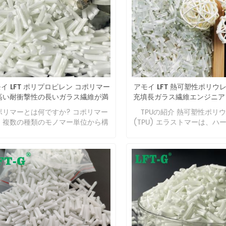
イ LFT ポリプロピレン コポリマー
アモイ LFT 熱可塑性ポリウ
高い耐衝撃性の長いガラス繊維が満
充填長ガラス繊維エンジニア
たされました
ラスチック高強度
ポリマーとは何ですか? コポリマー
TPUの紹介 熱可塑性ポリ
、複数の種類のモノマー単位から構
(TPU) エラストマーは、ハ
されるポリマーです。コポリマー
ソフト鎖セグメントの共重合
、共重合と呼ばれるプロセスで 2 種
形成される線状ポリマーであ
以上のモノマーを一緒に重合させる
強度、耐摩耗性、耐熱性、ゴ
とによって製造されます。この方法
弾性などの物理的特性を備
生成されたコポリマーは、バイオポ
す。 その優れた製品性能によ
マーと呼ばれることもあります。 コ
の応用分野は日用品、建設、
リマーの目的は何ですか? コポリマ
事、自動車、農業など多くの
を作成する目的は、より望ましい特
がっています。大口径ホース
を備えたポリマーを製造することで
ルガス抽出）、新エネルギー
。コポリマーは通常、結晶化度が低
充電ケーブル、超臨界発泡プ