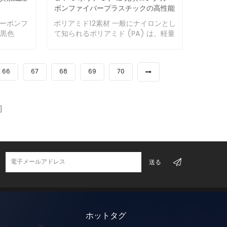
護プレー
ィラメント間に均一に含浸させた後、
ボンファイバープラスチックの高性能
す。 炭素
用されて
吸収しやすく、吸水率が 3% 以上に達
、強化PA
ペレット状にカットするものです。製
オリジナルカラー
定性に優
通常、高い
する可能性があります。 耐光性が悪
カーボンフ
ポリアミド12素材 一般にナイロンとし
。 家電産
造。 複合材はプラスチックとどう違う
低く、鋼
形しにく
く、長期間高温環境に置かれると空気
黒色
て知られるポリアミド (PA) は、軽量
角ブラケ
のですか? プラスチック部品は通常、1
されてい
す。熱可
中の酸素により酸化し、初めは茶色に
で低コストの製品に対する下流産業の
短ガラス
回のポリマー射出によって製造されま
比弾性率
添加剤を
変色し、その後表面が割れてひび割れ
要件を満たすために、金属に代わるエ
料の代替に
すが、場合によってはグリップやシー
う特徴を
塑性プラ
が発生します。 射出成形技術の要件は
ンジニアリング プラスチックとして使
クトロニク
ルなどの特定の用途向けに部品上にゴ
耐高温性、
電損失が
より厳しくなり、微量水分の存在は成
66
67
68
69
70
用される多様なポリマーのグループで
ロニクス
ムをオーバーモールドする 2 段階のプ
気伝導性
性を備え
形品の品質に大きなダメージを与えま
す。 ポリアミド系の材質は、耐高温
部品、コ
ロセスで製造されます。製造は比較的
と湿潤膨
の絶縁材
す。熱膨張のため、製品の寸法安定性
性、電気抵抗性に優れています。結晶
、電子レ
簡単で、通常は 1 段階の操作で完了し
防と国民
F アプリケ
を制御するのは困難です。製品に鋭角
構造により、優れた耐薬品性も示しま
/フレー
ます。一方、複合材料は 常に 2 つ以上
略材料で
製品詳細 番
が存在すると応力集中が生じ、機械的
す。非常に優れた機械的特性とバリア
パッケー
の材料を同時加工して構成され、個々
張率とい
OQ パッケ
強度が低下します。肉厚が均一でない
特性を備えています。さらに、これら
： 電動工
のコンポーネントが提供できるよりも
おける金
12mm (カ
と部品の歪みや変形の原因となりま
の材料は非常に難燃性です。ポリアミ
量計のシ
優れた特性を実現します。また、本質
。電気伝
ルカラー
す。後加工では装置の精度が高く要求
ドは、真に商用化された最初の合成繊
組み、ス
的に製造がより複雑になります。通
、通信お
能 確認が
されます。 水分、アルコールを吸収し
維でした。 炭素繊維（ステープルまた
、軍用/民
常、手動のレイアッププロセスが必要
での用途
後7-15日
膨潤するため、強酸や酸化剤には弱
はロング）で強化すると、その剛性は
ケージの
であり、単純で自動化可能な成形作業
ている高
 FT 複合
く、耐酸材料としては使用できませ
金属の剛性と匹敵する可能性があるた
ガラス強
の生産物よりも人件費がはるかに高く
対密度）
LFRT に
ん。 なぜガラス長繊維を充填するので
め、金属代替プロジェクトではポリア
使用されま
なる傾向があります。複合材料は一般
最も高い
す。長ガ
しょうか? PA6は、軽量、強強度、耐
ミドがよく検討されます。ポリアミド
 私たちに
に、同等のプラスチック部品よりも本
発電ブレ
および長炭素
摩耗性、弱酸、弱アルカリおよび一部
は、自動車、輸送、エレクトロニク
osite
質的に強度が大幅に異なります。これ
、スポー
の熱可塑性
の有機溶剤に対する耐性があり、成形
ホットタグ
ス、電気、消費財の市場で広く使用さ
年に設立され、
により、複合部品は、同様のプラスチ
炭素繊維
および押出成
加工が容易であるなどの優れた特性を
れています。 PA12の主な特性： 優れ