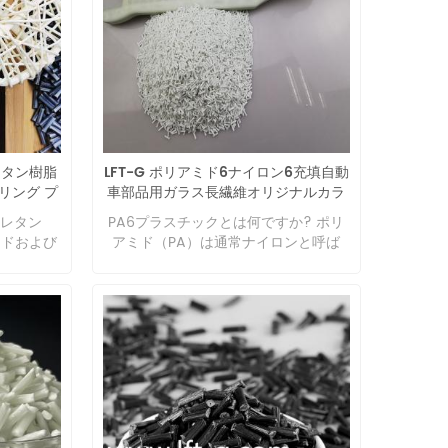
レタン樹脂
LFT-G ポリアミド6ナイロン6充填自動
リング プ
車部品用ガラス長繊維オリジナルカラ
ー
ウレタン
PA6プラスチックとは何ですか? ポリ
ードおよび
アミド（PA）は通常ナイロンと呼ば
によって
れ、主鎖にアミド基（-NHCo -）を含
り、引張
むヘテロ鎖ポリマーです。脂肪族と芳
ムに似た
香族に分けることができます。これは
えていま
最も初期に開発され、最も使用されて
り、TPU
いる熱可塑性エンジニアリング材料で
医療、軍
す。 ポリアミド主鎖はアミド基の繰り
分野に広
返しを多く含み、ナイロンと呼ばれる
（シェー
プラスチックやナイロンと呼ばれる合
自動車用
成繊維として使用されます。二元アミ
ロセスで
ンと二塩基酸またはアミノ酸に含まれ