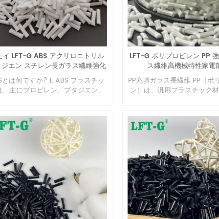
なり、ガラス転移温度が高くなり、
製造された発泡TPU（ETPU
解度が向上します。これらの特性
シューズミッドソール、目に
、ゴム強化と呼ばれるプロセスを通
ブレースなど、新しい製品や
て実現されます。 コポリマーはどこ
まれています。 繊維強化改質 
用されますか?コポリマーは、自動
材料 TPU は耐衝撃性に優
イ LFT-G ABS アクリロニトリル
LFT-G ポリプロピレン PP
部品、洗濯機部品、ウォーターポン
が、用途によっては高弾性率
タジエン スチレン長ガラス繊維強化
ス繊維高機械特性家電
部品、水処理部品、家具部品など を
硬い材料が必要となります。
工業用
む多くの業界で使用されています。
維強化改質は、材料の弾性率
Sとは何ですか? 1. ABS プラスチッ
PP充填ガラス長繊維 PP（ポ
ポリマーの利点は何ですか? コポリ
せるための一般的な技術手段
は、主にプロピレン、ブタジエン、
ン）は、汎用プラスチック材
ーを使用する利点は次のとおりで
質により、高弾性率、良好な
の他の化学物質を介した熱可塑性ポ
であり、生産量が多く、価格
。 1. 高いせん断抵抗。 2.動作温度
耐熱性、良好な弾性回復性、
マー構造材料です。ABS 樹脂として
けでなく、総合性能に優れ、
高い。 3.高い耐食性。 4.高い耐衝
食性、耐衝撃性、低い膨張率
知られる合成ポリマー材料。その優
定性が良く、成形加工性にも
性。 5.高い寸法安定性。 ポリプロ
定性などの多くの利点を備え
た耐熱性、耐衝撃性、加工性によ
ます。しかし、強度が低い、
レンガラス長繊維強化材の用途は何
性複合材料を得ることができ
、幅広い用途に使用されます。 2.
が低い、硬度が低い、低温衝
か? LFT-Gの製造工程 LFT® は、セ
ガラス繊維 VS 短ガラス繊維
BS樹脂は非常に硬いため、耐衝撃
低いなどの PP の欠点によ
ーフィル製造法による LGF または
短繊維に比べて機械的物性に
、耐傷性、寸法安定性などが強く、
用分野は大幅に制限されてい
CF コンパウンドであり、重量とコス
れた性能を発揮します。大型
気、耐食性、加工が容易などの特徴
こで、ガラス繊維、炭酸カル
の削減に優れた特性を提供します。
造部品に適しています。短繊
ち、理想的な素材です。 3. ABS素
その他の強化材をPPに添加
ットの長さ 7 ～ 25 mm、LGFor
て1～3倍の靭性があり、引張強
は、アクリルの同じ透明度と比較し
繊維やその他の長さが臨界サ
F 含有量の範囲 20% ～ 70% を備え
～1倍に向上します。 熱可塑
、光透過率も優れています。靭性は
えると、機械的特性が飛躍的
 LFT® 製品ファミリーは、次のよう
ック VS 熱硬化性樹脂 熱硬
れていますが、価格は比較的高く、
ます。 ガラス長繊維強化 PP (L
業界の膨大な要件に対するオーダー
初めて加熱すると柔らかくな
はアクリルの色を超えず、一般的に
は、非常に典型的な熱可塑性