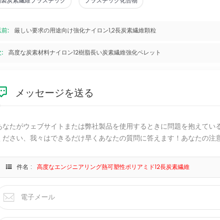
国製炭素繊維プラスチック
プラスチック化合物
以前:
厳しい要求の用途向け強化ナイロン1,2長炭素繊維顆粒
:
高度な炭素材料ナイロン12樹脂長い炭素繊維強化ペレット
メッセージを送る
あなたがウェブサイトまたは弊社製品を使用するときに問題を抱えてい
ください、我々はできるだけ早くあなたの質問に答えます！あなたの注
件名 :
高度なエンジニアリング熱可塑性ポリアミド12長炭素繊維