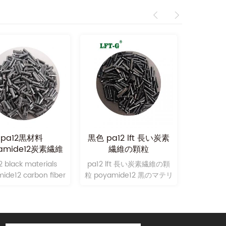
pa12黒材料
黒色 pa12 lft 長い炭素
LFT プ
yamide12炭素繊維
繊維の顆粒
化 PA12
の価格
poyamide12
車の
2 black materials
pa12 lft 長い炭素繊維の顆
pa12 l
ide12 carbon fiber
粒 poyamide12 黒のマテリ
粒 poyam
 which one is made
アルコンポジット
アル
urself factory.The
ction is very cheap
the quality is very