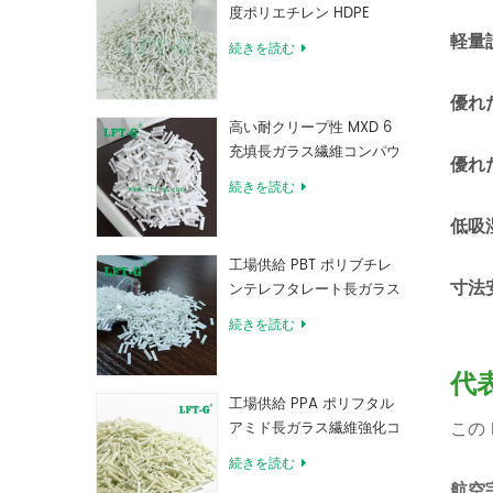
度ポリエチレン HDPE
軽量
続きを読む
優れ
高い耐クリープ性 MXD 6
充填長ガラス繊維コンパウ
優れ
ンド
続きを読む
低吸
工場供給 PBT ポリブチレ
寸法
ンテレフタレート長ガラス
繊維強化コンパウンド
続きを読む
代
工場供給 PPA ポリフタル
この
アミド長ガラス繊維強化コ
ンパウンド
続きを読む
航空