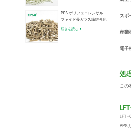
PPS ポリフェニレンサル
スポ
ファイド長ガラス繊維強化
コンパウンド
続きを読む
産業
電子
処
この
LF
LF
PP