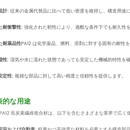
設計
: 従来の金属代替品に比べて低い密度を維持し、構造用途
た耐衝撃性
: 強化された靭性により、過酷な条件下でも耐久性
た耐薬品性
PA12 は化学薬品、燃料、溶剤に対する固有の耐
湿性
: 湿気や水に濡れた状態であっても安定した機械的特性を
安定性
: 複雑な部品に対して高い精度と信頼性を提供します。
表的な用途
 PA12 長炭素繊維複合材は、以下を含むさまざまな業界で広
宇宙および自動車
: 軽量かつ高強度な材料を必要とする構造部