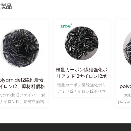
連製品
軽量カーボン繊維強化ポ
リアミド12ナイロン12ポ
olyamide12繊維炭素
リマー
軽量カーボン繊維強化ポリ
イロン12、原材料価格
pol
アミド12ナイロン12ポリマ
lcf40
lyamide12ファイバー 炭
pa1
ー
ナイロン12、原材料価格
polyam
lcf40
price
in o
produ
and 