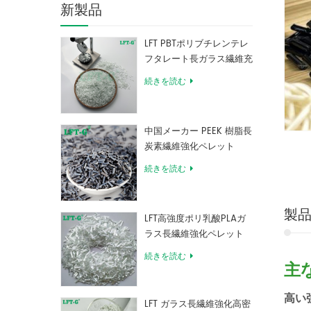
新製品
LFT PBTポリブチレンテレ
フタレート長ガラス繊維充
填複合材料
続きを読む
中国メーカー PEEK 樹脂長
炭素繊維強化ペレット
続きを読む
製
LFT高強度ポリ乳酸PLAガ
ラス長繊維強化ペレット
続きを読む
主
高い
LFT ガラス長繊維強化高密