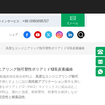
サービス : +86 13950095727
Eメール
シェア :
高度なエンジニアリング熱可塑性ポリアミド12長炭素繊維
/
ニアリング熱可塑性ポリアミド12長炭素繊維
炭素繊維強化複合材料は、
高度なエンジニアリング熱可
ク
満たすように設計
高性能アプリケーション
要件を満た
をポリアミド12（PA12）マトリックスに組み込むこ
材料は、優れた強度、耐衝撃性、軽量性を維持しなが
安定性と耐薬品性
。