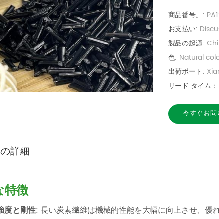
商品番号。:
PA
お支払い:
Discu
製品の起源:
Chi
色:
Natural col
出荷ポート:
Xi
リード タイム：
今すぐお問
品の詳細
な特徴
強度と剛性
: 長い炭素繊維は機械的性能を大幅に向上させ、優