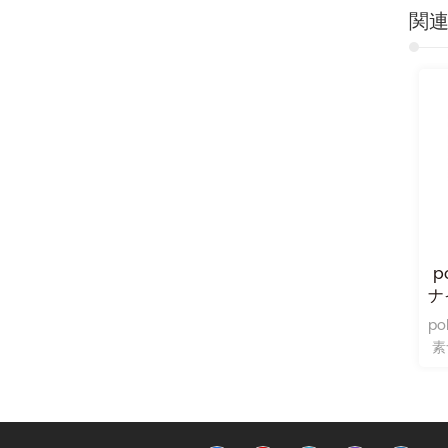
関
LFT ポリアミドナイロン
長炭素繊維強化ポリアミ
p
PA12 カーボンファイバ
ド（ナイロン）pa12
ナ
ー 40％ 難燃性部品に強
LFT PA12 長炭素繊維複合デ
長炭素繊維強化ポリアミド
po
化されています
ータシートと技術ガイダン
（ナイロン） の変性エンジ
素
ス
ニアリングプラスチックの1
つの典型的な用途範囲 pa12
強化 そして強化ナイロン
は、軍用織物およびパラシ