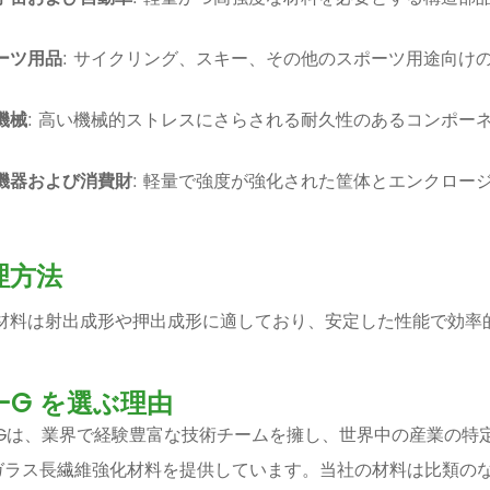
ーツ用品
: サイクリング、スキー、その他のスポーツ用途向け
機械
: 高い機械的ストレスにさらされる耐久性のあるコンポー
機器および消費財
: 軽量で強度が強化された筐体とエンクロー
理方法
材料は射出成形や押出成形に適しており、安定した性能で効率
T-G を選ぶ理由
T-Gは、業界で経験豊富な技術チームを擁し、世界中の産業の
Sガラス長繊維強化材料を提供しています。当社の材料は比類の