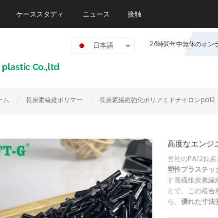
ケーススタディ
ニュース
接触
24時間年中無休のオンライン
日本語
ーム
長炭素繊維ポリマー
長炭素繊維強化ポリアミドナイロンpa12
/
/
高度なエンジ
当社のPA12長
塑性プラスチッ
す長繊維炭素繊維
とで、この複合
ら、
優れた寸法