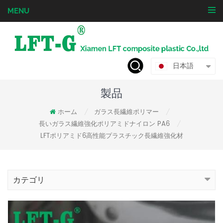
MENU
日本語
製品
ホーム
ガラス長繊維ポリマー
/
/
長いガラス繊維強化ポリアミドナイロン PA6
/
LFTポリアミド6高性能プラスチック長繊維強化材
カテゴリ