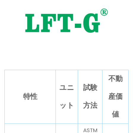
不動
ユニ
試験
特性
産価
ット
方法
値
ASTM