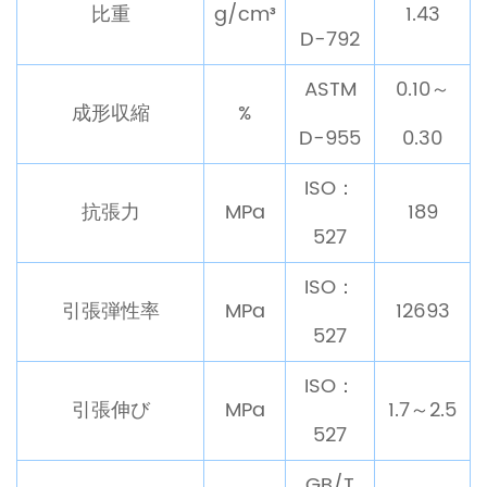
比重
g/cm³
1.43
D-792
ASTM
0.10～
成形収縮
%
D-955
0.30
ISO：
抗張力
MPa
189
527
ISO：
引張弾性率
MPa
12693
527
ISO：
引張伸び
MPa
1.7～2.5
527
GB/T