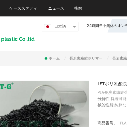
ケーススタディ
ニュース
接触
24時間年中無休のオンライン
日本語
ホーム
長炭素繊維ポリマー
長炭素繊
/
/
LFTポリ乳酸
PLA長炭素繊維
分解性
持続可能
械的性能
純粋な
商品番号。:
PL