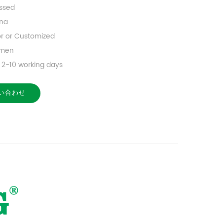
ssed
na
or or Customized
amen
2-10 working days
い合わせ