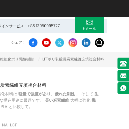
サービス : +86 13950095727
Eメール
シェア :
維強化ポリ乳酸樹脂
LFTポリ乳酸長炭素繊維充填複合材料
/
長炭素繊維充填複合材料
強化材料は
軽量で強度があり、優れた剛性
、 そして
生
な構造用途に最適です。
長い炭素繊維
大幅に強化
機
 PLA と比較して。
A-NA-LCF