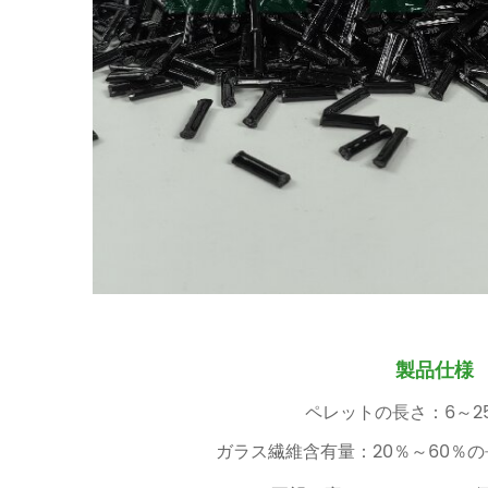
製品仕様
ペレットの長さ：6～25
ガラス繊維含有量：20％～60％