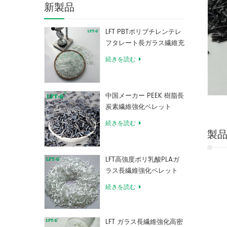
新製品
LFT PBTポリブチレンテレ
フタレート長ガラス繊維充
填複合材料
続きを読む
中国メーカー PEEK 樹脂長
炭素繊維強化ペレット
続きを読む
製
LFT高強度ポリ乳酸PLAガ
ラス長繊維強化ペレット
続きを読む
LFT ガラス長繊維強化高密