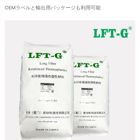
OEMラベルと輸出用パッケージも利用可能