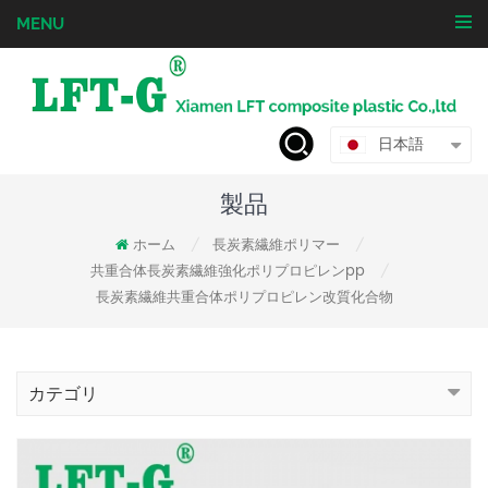
MENU
日本語
製品
ホーム
長炭素繊維ポリマー
/
/
共重合体長炭素繊維強化ポリプロピレンpp
/
長炭素繊維共重合体ポリプロピレン改質化合物
カテゴリ