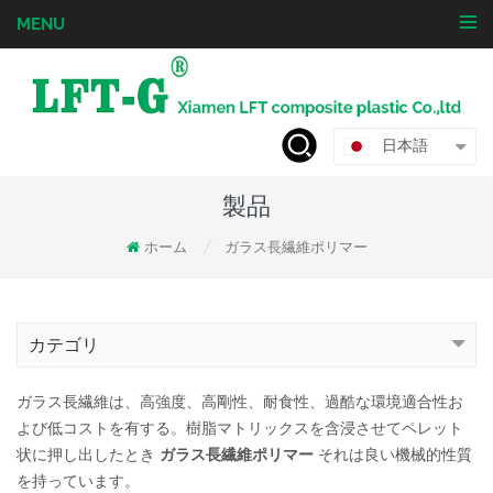
MENU
日本語
製品
ホーム
ガラス長繊維ポリマー
/
カテゴリ
ガラス長繊維は、高強度、高剛性、耐食性、過酷な環境適合性お
よび低コストを有する。樹脂マトリックスを含浸させてペレット
状に押し出したとき
ガラス長繊維ポリマー
それは良い機械的性質
を持っています。