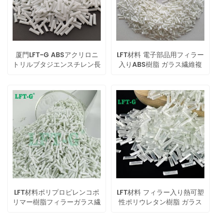
厦門LFT-G ABSアクリロニ
LFT材料 電子部品用フィラー
トリルブタジエンスチレン長
入りABS樹脂 ガラス繊維複
ガラス繊維強化工業用
合材
LFT材料ポリプロピレンコポ
LFT材料 フィラー入り熱可塑
リマー樹脂フィラーガラス繊
性ポリウレタン樹脂 ガラス
維化合物
繊維複合材