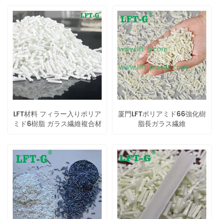
LFT材料 フィラー入りポリア
厦門LFTポリアミド66強化樹
ミド6樹脂 ガラス繊維複合材
脂長ガラス繊維
高強度性能