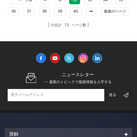
一ページ目
31
32
33
34
35
36
37
38
39
40
最後のページ
の合計
73
ページ数
ニュースレター
-- 最新のトピックで最新情報を入手する
接触