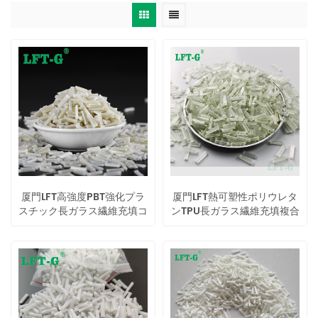
厦門LFT高強度PBT強化プラ
厦門LFT熱可塑性ポリウレタ
スチック長ガラス繊維充填コ
ンTPU長ガラス繊維充填複合
ンパウンド
産業製品