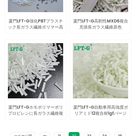
厦門LFT-G強化PBTプラスチ
厦門LFT-G高靭性MXD6複合
ック長ガラス繊維ポリマー高
充填長ガラス繊維原色
品質
厦門LFT-Gホモポリマーポリ
厦門LFT-G自動車用高強度ポ
プロピレンに長ガラス繊維複
リアミド12複合材lgfバージ
合材を加えることで強度が向
ンホワイト色
上