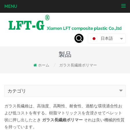
MENU
日本語
製品
ホーム
ガラス長繊維ポリマー
/
カテゴリ
ガラス長繊維は、高強度、高剛性、耐食性、過酷な環境適合性お
よび低コストを有する。樹脂マトリックスを含浸させてペレット
状に押し出したとき
ガラス長繊維ポリマー
それは良い機械的性質
を持っています。