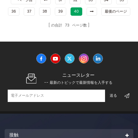
一ページ目
31
32
33
34
35
36
37
38
39
40
最後のページ
の合計
73
ページ数
ニュースレター
-- 最新のトピックで最新情報を入手する
接触