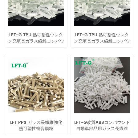
LFT-G TPU 熱可塑性ウレタ
LFT-G TPU 熱可塑性ウレタ
ン充填長ガラス繊維コンパウ
ン充填長ガラス繊維コンパウ
ンド
ンド
LFT PPS ガラス長繊維強化
LFT-G改質ABSコンパウンド
熱可塑性複合顆粒
自動車部品用ガラス長繊維