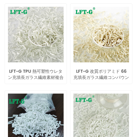
LFT-G TPU 熱可塑性ウレタ
LFT-G 改質ポリアミド 66
ン充填長ガラス繊維素材複合
充填長ガラス繊維コンパウン
プラスチック
ド