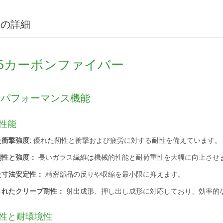
品の詳細
A6カーボンファイバー
なパフォーマンス機能
性能
た衝撃強度:
優れた靭性と衝撃および疲労に対する耐性を備えています。
剛性と強度：
長いガラス繊維は機械的性能と耐荷重性を大幅に向上させ
た寸法安定性：
精密部品の反りや収縮を最小限に抑えます。
されたクリープ耐性：
射出成形、押し出し成形に対応しており、効率的
性と耐環境性