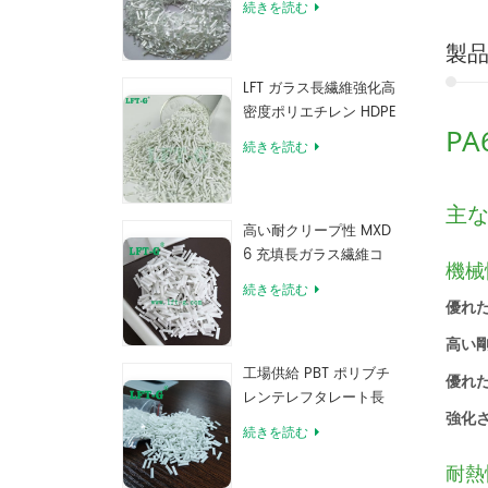
続きを読む
製
LFT ガラス長繊維強化高
密度ポリエチレン HDPE
P
続きを読む
主
高い耐クリープ性 MXD
6 充填長ガラス繊維コ
機械
ンパウンド
続きを読む
優れ
高い
工場供給 PBT ポリブチ
優れ
レンテレフタレート長
強化
ガラス繊維強化コンパ
続きを読む
ウンド
耐熱