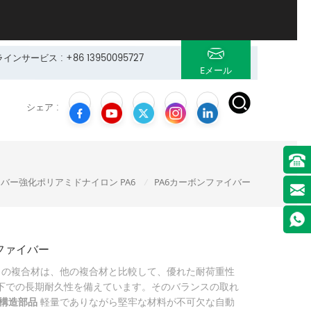
サービス : +86 13950095727
Eメール
シェア :
バー強化ポリアミドナイロン PA6
PA6カーボンファイバー
/
ファイバー
この複合材は、他の複合材と比較して、優れた耐荷重性
下での長期耐久性を備えています。そのバランスの取れ
構造部品
軽量でありながら堅牢な材料が不可欠な自動