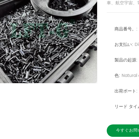
車、航空宇宙、
商品番号。:
お支払い:
D
製品の起源:
色:
Natural
出荷ポート:
リード タイ
今すぐお問