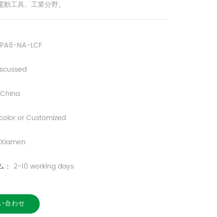
電動工具、工業分野。
PA6-NA-LCF
iscussed
China
 color or Customized
Xiamen
ム：
2-10 working days
い合わせ