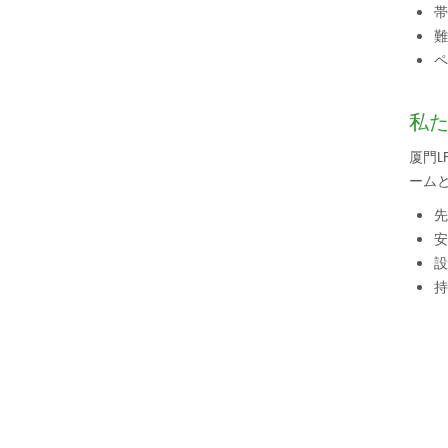
帯
難
ペ
私
厦門
ーム
先
安
設
持