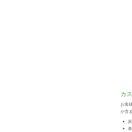
カ
お客
が含
炭
表