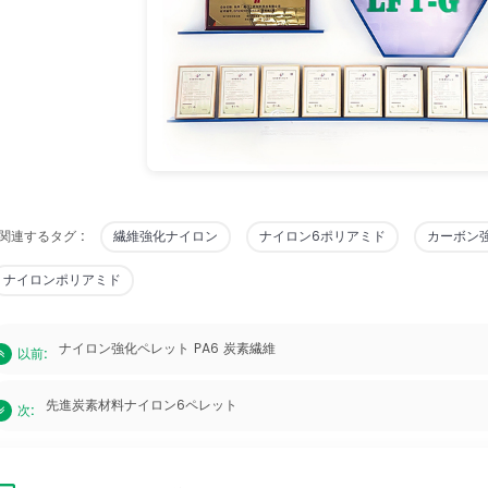
関連するタグ :
繊維強化ナイロン
ナイロン6ポリアミド
カーボン
ナイロンポリアミド
ナイロン強化ペレット PA6 炭素繊維
以前:
先進炭素材料ナイロン6ペレット
次: