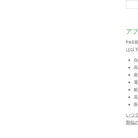
ア
PA
は以
自
高
産
電
航
高
医
いつ
類似