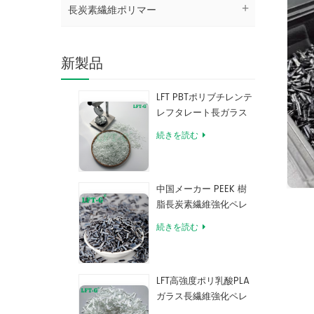
長炭素繊維ポリマー
新製品
LFT PBTポリブチレンテ
レフタレート長ガラス
繊維充填複合材料
続きを読む
中国メーカー PEEK 樹
脂長炭素繊維強化ペレ
ット
続きを読む
LFT高強度ポリ乳酸PLA
ガラス長繊維強化ペレ
ット