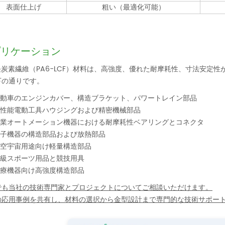
表面仕上げ
粗い（最適化可能）
プリケーション
6長炭素繊維（PA6-LCF）材料は、高強度、優れた耐摩耗性、寸法安定
下の通りです。
動車のエンジンカバー、構造ブラケット、パワートレイン部品
性能電動工具ハウジングおよび精密機械部品
業オートメーション機器における耐摩耗性ベアリングとコネクタ
子機器の構造部品および放熱部品
空宇宙用途向け軽量構造部品
級スポーツ用品と競技用具
療機器向け高強度構造部品
でも当社の技術専門家とプロジェクトについてご相談いただけます。
の応用事例を共有し、材料の選択から金型設計まで専門的な技術サポー