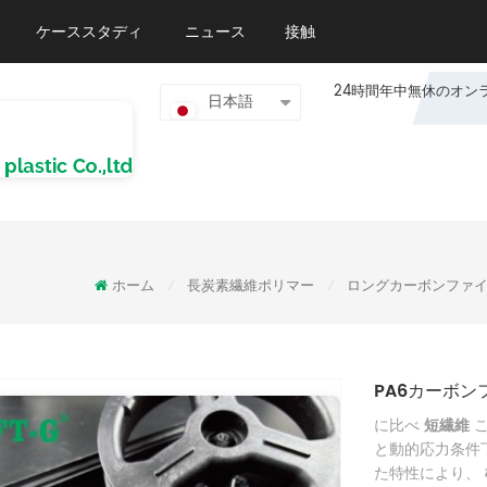
ケーススタディ
ニュース
接触
24時間年中無休のオンライン
日本語
ホーム
長炭素繊維ポリマー
ロングカーボンファイ
/
/
PA6カーボン
に比べ
短繊維
と動的応力条件
た特性により、