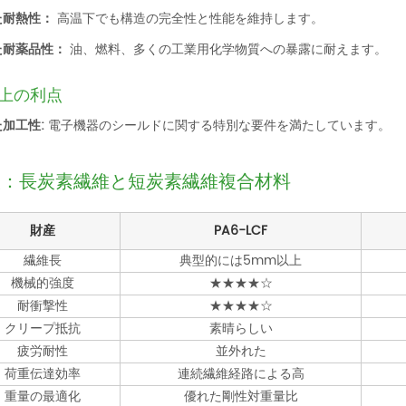
た耐熱性：
高温下でも構造の完全性と性能を維持します。
た耐薬品性：
油、燃料、多くの工業用化学物質への暴露に耐えます。
上の利点
た加工性:
電子機器のシールドに関する特別な要件を満たしています。
較：長炭素繊維と短炭素繊維複合材料
財産
PA6-LCF
繊維長
典型的には5mm以上
機械的強度
★★★★☆
耐衝撃性
★★★★☆
クリープ抵抗
素晴らしい
疲労耐性
並外れた
荷重伝達効率
連続繊維経路による高
重量の最適化
優れた剛性対重量比