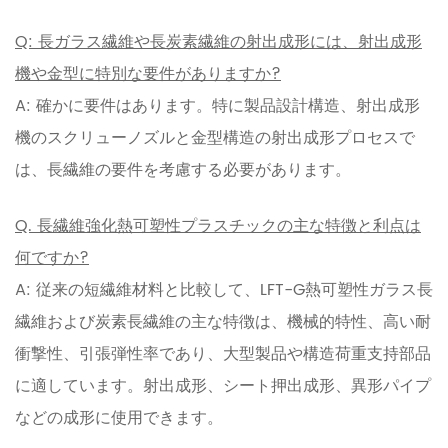
Q: 長ガラス繊維や長炭素繊維の射出成形には、射出成形
機や金型に特別な要件がありますか?
A: 確かに要件はあります。特に製品設計構造、射出成形
機のスクリューノズルと金型構造の射出成形プロセスで
は、長繊維の要件を考慮する必要があります。
Q. 長繊維強化熱可塑性プラスチックの主な特徴と利点は
何ですか?
A: 従来の短繊維材料と比較して、LFT-G熱可塑性ガラス長
繊維および炭素長繊維の主な特徴は、機械的特性、高い耐
衝撃性、引張弾性率であり、大型製品や構造荷重支持部品
に適しています。射出成形、シート押出成形、異形パイプ
などの成形に使用できます。