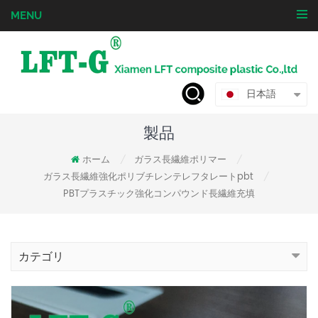
MENU
日本語
製品
ホーム
ガラス長繊維ポリマー
/
/
ガラス長繊維強化ポリブチレンテレフタレートpbt
/
PBTプラスチック強化コンパウンド長繊維充填
カテゴリ