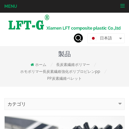
MENU
日本語
製品
ホーム
長炭素繊維ポリマー
/
/
ホモポリマー長炭素繊維強化ポリプロピレンpp
/
PP炭素繊維ペレット
カテゴリ