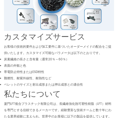
カスタマイズサービス
お客様の技術的要件および加工要件に基づいたオーダーメイドの配合をご提
供いたします。カスタマイズ可能なパラメータは以下のとおりです。
炭素繊維の長さと含有量（通常20％～60％）
表面の外観と色
帯電防止特性またはESD特性
難燃性、耐紫外線性、耐熱性など
ペレットのサイズと射出成形または押出成形との適合性
私たちについて
厦門LFT複合プラスチック有限公司は、長繊維強化熱可塑性樹脂（LFT）材料
を専門とする信頼できるメーカーです。経験豊富な技術チームと数十年にわ
たる業界経験に支えられ、世界中のお客様に以下の製品を提供しています。