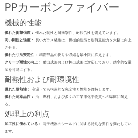
PPカーボンファイバー
機械的性能
優れた衝撃強度：
優れた靭性と耐衝撃性、耐疲労性を備えています。
高い剛性と強度：
長いガラス繊維は、機械的性能と耐荷重能力を大幅に向上
させる。
優れた寸法安定性：
精密部品の反りや収縮を最小限に抑えます。
クリープ耐性の向上：
射出成形および押出成形に対応しており、効率的な量
産を可能にする。
耐熱性および耐環境性
優れた耐熱性：
高温下でも構造的な完全性と性能を維持します。
優れた耐薬品性：
油、燃料、および多くの工業用化学物質への曝露に耐え
る。
処理上の利点
加工性に優れている：
電子機器のシールドに関する特別な要件を満たしてい
ます。