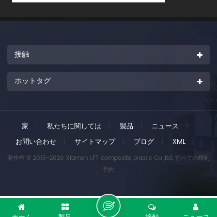
接触
ホットタグ
家
|
私たちに関しては
|
製品
|
ニュース
|
お問い合わせ
|
サイトマップ
|
ブログ
|
XML
|
著作権 © 2015-2026 Xiamen LFT composite plastic Co.,ltd..すべての権利
予約.