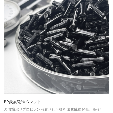
PP炭素繊維ペレット
の
改質ポリプロピレン
強化された材料
炭素繊維
軽量、高弾性