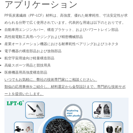
アプリケーション
PP長炭素繊維（PP-LCF）材料は、高強度、優れた耐摩耗性、寸法安定性が求
められる分野で広く使用されています。代表的な用途は以下のとおりです。
自動車用エンジンカバー、構造ブラケット、およびパワートレイン部品
高性能電動工具用ハウジングおよび精密機械部品
産業オートメーション機器における耐摩耗性ベアリングおよびコネクタ
電子機器の構造部品および放熱部品
航空宇宙用途向け軽量構造部品
高級スポーツ用品と競技用具
医療機器用高強度構造部品
いつでもお気軽に、弊社の技術専門家にご相談ください。
類似の応用事例をご紹介し、材料選定から金型設計まで、専門的な技術サポ
ートを提供いたします。