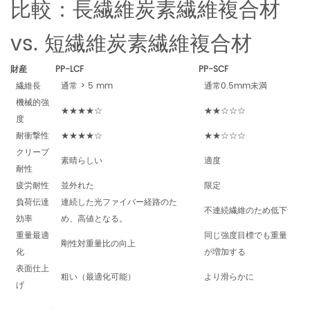
比較：長繊維炭素繊維複合材
vs. 短繊維炭素繊維複合材
財産
PP-LCF
PP-SCF
繊維長
通常 > 5 mm
通常0.5mm未満
機械的強
★★★★☆
★★☆☆☆
度
耐衝撃性
★★★★☆
★★☆☆☆
クリープ
素晴らしい
適度
耐性
疲労耐性
並外れた
限定
負荷伝達
連続した光ファイバー経路のた
不連続繊維のため低下
効率
め、高値となる。
重量最適
同じ強度目標でも重量
剛性対重量比の向上
化
が増加する
表面仕上
粗い（最適化可能）
より滑らかに
げ