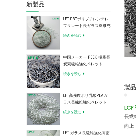
新製品
LFT PBTポリブチレンテレ
フタレート長ガラス繊維充
填複合材料
続きを読む
中国メーカー PEEK 樹脂長
炭素繊維強化ペレット
続きを読む
製
LFT高強度ポリ乳酸PLAガ
ラス長繊維強化ペレット
LC
続きを読む
長繊
向上
LFT ガラス長繊維強化高密