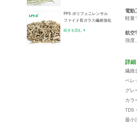
電動
PPS ポリフェニレンサル
軽量
ファイド長ガラス繊維強化
コンパウンド
続きを読む
航空
強度
詳細
繊維含
ペレッ
グレ
カラ
TDS
最小注