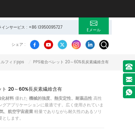
サービス : +86 13950095727
Eメール
シェア :
ルフィドpps
PPS複合ペレット 20～60%長炭素繊維含有
/
ット 20～60%長炭素繊維含有
強化材料
優れた
機械的強度、熱安定性、耐薬品性
高性
ングアプリケーションに最適です。広く使用されていま
気、航空宇宙産業
軽量でありながら耐久性のあるソリ
要とします。