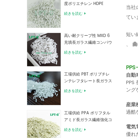
度ポリエチレン HDPE
当社
続きを読む
てい
短い
高い耐クリープ性 MXD 6
充填長ガラス繊維コンパウ
、
曲
ンド
続きを読む
PPS
自動
工場供給 PBT ポリブチレ
ンテレフタレート長ガラス
PP
繊維強化コンパウンド
ング
続きを読む
産業
過酷
工場供給 PPA ポリフタル
アミド長ガラス繊維強化コ
電気
ンパウンド
続きを読む
優れ