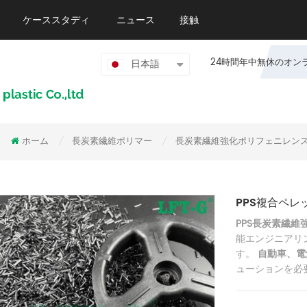
ケーススタディ
ニュース
接触
24時間年中無休のオンライン
日本語
ホーム
長炭素繊維ポリマー
長炭素繊維強化ポリフェニレンス
/
/
PPS複合ペレ
PPS長炭素繊維
能エンジニアリ
す。
自動車、電
ューションを必