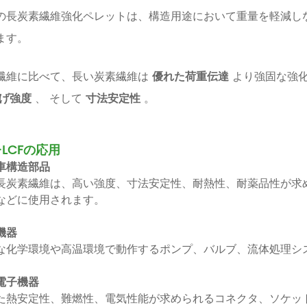
の長炭素繊維強化ペレットは、構造用途において重量を軽減し
ます。
繊維に比べて、長い炭素繊維は
優れた荷重伝達
より強固な強
げ強度
、 そして
寸法安定性
。
-LCFの応用
車構造部品
S 長炭素繊維は、高い強度、寸法安定性、耐熱性、耐薬品性が
などに使用されます。
機器
な化学環境や高温環境で動作するポンプ、バルブ、流体処理シ
電子機器
た熱安定性、難燃性、電気性能が求められるコネクタ、ソケッ