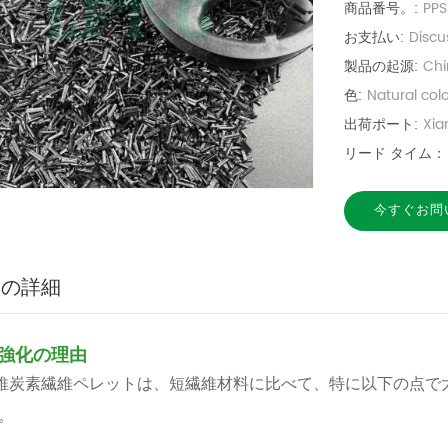
商品番号。:
PP
お支払い:
Discu
製品の起源:
Chi
色:
Natural col
出荷ポート:
Xi
リード タイム：
今すぐお問
品の詳細
F 強化の理由
維炭素繊維ペレットは、短繊維材料に比べて、特に以下の点で
。