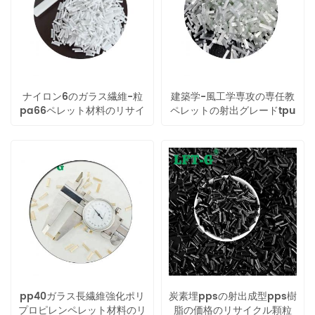
ナイロン6のガラス繊維-粒
建築学-風工学専攻の専任教
pa66ペレット材料のリサイ
ペレットの射出グレードtpu
クル
ホットメルト樹脂
pp40ガラス長繊維強化ポリ
炭素埋ppsの射出成型pps樹
プロピレンペレット材料のリ
脂の価格のリサイクル顆粒