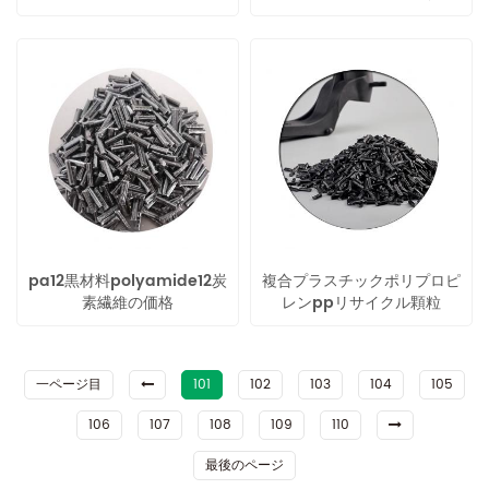
サイクル
pa12黒材料polyamide12炭
複合プラスチックポリプロピ
素繊維の価格
レンppリサイクル顆粒
一ページ目
101
102
103
104
105
106
107
108
109
110
最後のページ