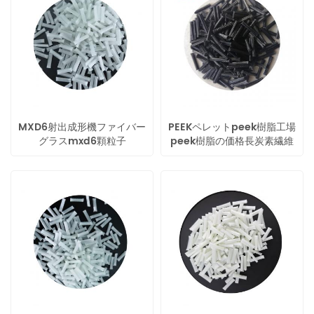
MXD6射出成形機ファイバー
PEEKペレットpeek樹脂工場
グラスmxd6顆粒子
peek樹脂の価格長炭素繊維