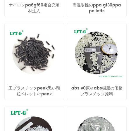
ナイロンpa6gf60複合充填
高温耐性のppa gf30ppa
材注入
pelletts
工プラスチックpeek黒い顆
abs v0原材abs樹脂の価格
粒ペレットのpeek
プラスチック原料