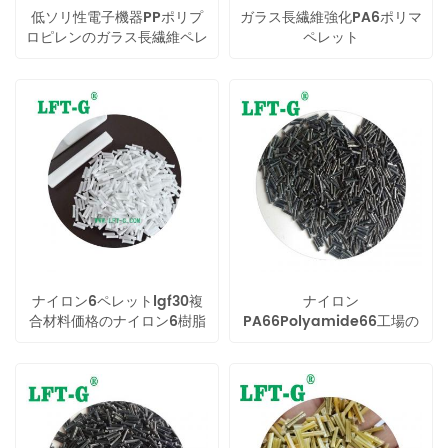
低ソリ性電子機器PPポリプ
ガラス長繊維強化PA6ポリマ
ロピレンのガラス長繊維ペレ
ペレット
ット
ナイロン6ペレットlgf30複
ナイロン
合材料価格のナイロン6樹脂
PA66Polyamide66工場の
製造エンジニアプラスチック
ペレット