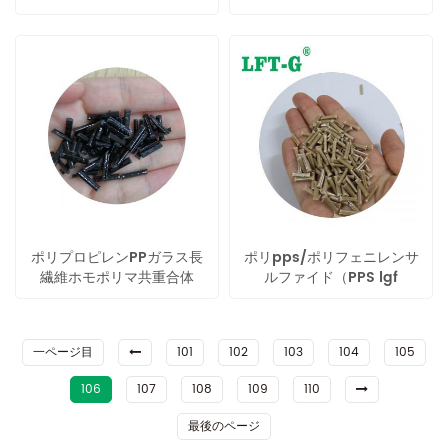
ポリプロピレンPPガラス長
ポリpps/ポリフェニレンサ
繊維ホモポリマ共重合体
ルファイド（PPS lgf
一ページ目
101
102
103
104
105
106
107
108
109
110
最後のページ