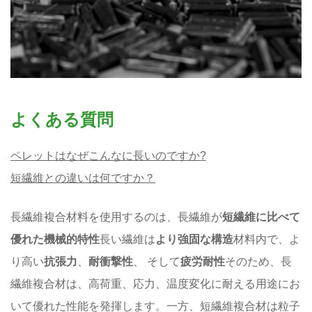
よくある質問
ペレットはなぜこんなに長いのですか?
短繊維との違いは何ですか？
長繊維複合材料を使用するのは、長繊維が
短繊維に比べて
優れた機械的特性
長い繊維は
より強固な構造
材料内で、よ
り高い
抗張力
、
耐衝撃性
、 そして
疲労耐性
そのため、長
繊維複合材は、高荷重、応力、温度変化に耐える用途にお
いて優れた性能を発揮します。一方、短繊維複合材は粒子