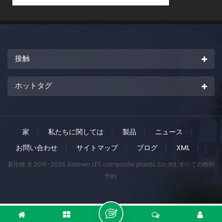
接触
ホットタグ
家
|
私たちに関しては
|
製品
|
ニュース
|
お問い合わせ
|
サイトマップ
|
ブログ
|
XML
|
著作権 © 2015-2026 Xiamen LFT composite plastic Co.,ltd..すべての権利
予約.