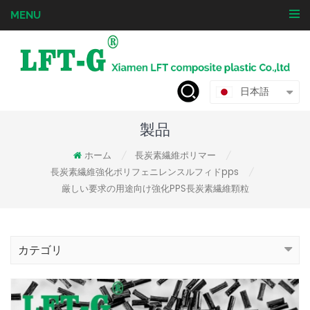
MENU
日本語
製品
ホーム
長炭素繊維ポリマー
/
/
長炭素繊維強化ポリフェニレンスルフィドpps
/
厳しい要求の用途向け強化PPS長炭素繊維顆粒
カテゴリ