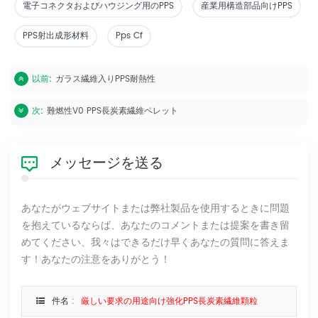
電子コネクタおよびハウジング用のPPS
産業用構造部品向けPPS
PPS射出成形材料
Pps Cf
以前:
ガラス繊維入りPPS耐熱性
次:
難燃性V0 PPS長炭素繊維ペレット
メッセージを送る
あなたがウェブサイトまたは弊社製品を使用するときに問題
を抱えているならば、あなたのコメントまたは提案を書き留
めてください、我々はできるだけ早くあなたの質問に答えま
す！あなたの注意をありがとう！
件名 :
厳しい要求の用途向け強化PPS長炭素繊維顆粒