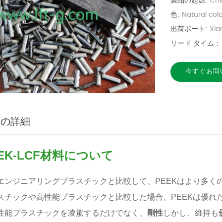
製品の起源:
Chi
色:
Natural col
出荷ポート:
Xi
リード タイム：
今すぐお問
品の詳細
EK-LCF材料について
エンジニアリングプラスチックと比較して、PEEKはより多く
スチックや高性能プラスチックと比較した場合、PEEKは優れ
性能プラスチックを凌駕するだけでなく、
剛性
しかし、維持も