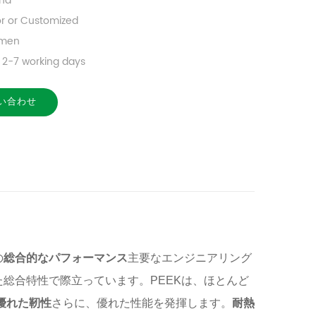
na
or or Customized
amen
2-7 working days
い合わせ
の
総合的なパフォーマンス
主要なエンジニアリング
た総合特性で際立っています。PEEKは、ほとんど
優れた靭性
さらに、優れた性能を発揮します。
耐熱