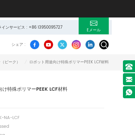
サービス : +86 13950095727
Eメール
シェア :
ン（ピーク）
ロボット用途向け特殊ポリマーPEEK LCF材料
/
け特殊ポリマーPEEK LCF材料
K-NA-LCF
ssed