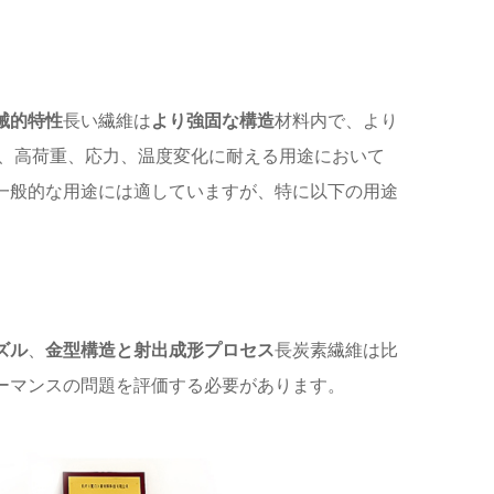
械的特性
長い繊維は
より強固な構造
材料内で、より
、高荷重、応力、温度変化に耐える用途において
一般的な用途には適していますが、特に以下の用途
ズル
、
金型構造と射出成形プロセス
長炭素繊維は比
ーマンスの問題を評価する必要があります。