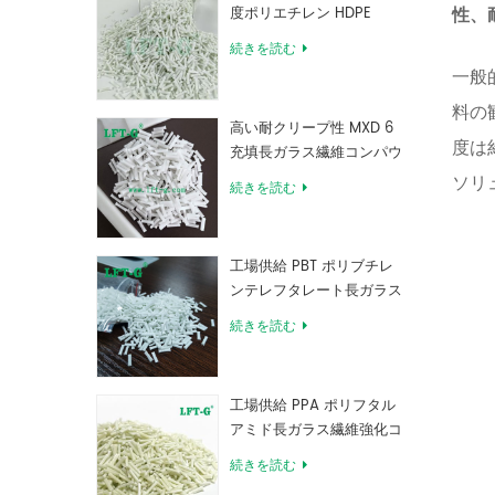
度ポリエチレン HDPE
性、
続きを読む
一般
料の
高い耐クリープ性 MXD 6
度は
充填長ガラス繊維コンパウ
ンド
ソリ
続きを読む
工場供給 PBT ポリブチレ
ンテレフタレート長ガラス
繊維強化コンパウンド
続きを読む
工場供給 PPA ポリフタル
アミド長ガラス繊維強化コ
ンパウンド
続きを読む