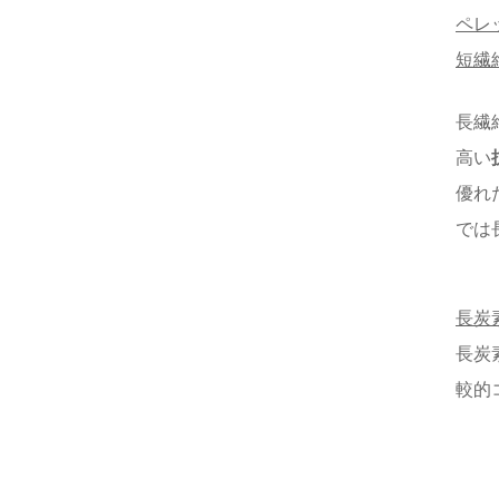
ペレ
短繊
長繊
高い
優れ
では
長炭
長炭
較的