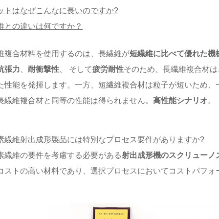
ットはなぜこんなに長いのですか?
維との違いは何ですか？
維複合材料を使用するのは、長繊維が
短繊維に比べて優れた機
抗張力
、
耐衝撃性
、 そして
疲労耐性
そのため、長繊維複合材は
た性能を発揮します。一方、短繊維複合材は粒子が短いため、
長繊維複合材と同等の性能は得られません。
高性能シナリオ
。
素繊維射出成形製品には特別なプロセス要件がありますか?
素繊維の要件を考慮する必要がある
射出成形機のスクリューノ
コストの高い材料であり、選択プロセスにおいてコストパフォ