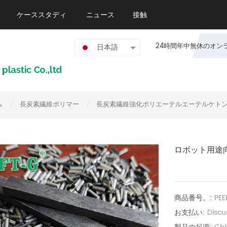
ケーススタディ
ニュース
接触
24時間年中無休のオンライン
日本語
ム
長炭素繊維ポリマー
長炭素繊維強化ポリエーテルエーテルケト
/
/
ロボット用途向
商品番号。:
PEE
お支払い:
Discu