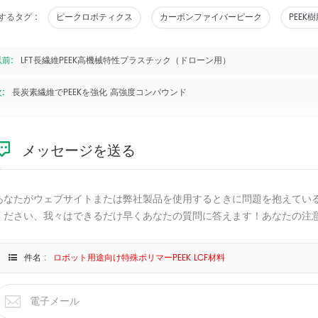
するタグ :
ピークロボティクス
カーボンファイバーピーク
PEEK
以前:
LFT長繊維PEEK高機械特性プラスチック（ドローン用）
:
長炭素繊維でPEEKを強化 高強度コンパウンド
メッセージを送る
あなたがウェブサイトまたは弊社製品を使用するときに問題を抱えてい
ください、我々はできるだけ早くあなたの質問に答えます！あなたの注
件名 :
ロボット用途向け特殊ポリマーPEEK LCF材料