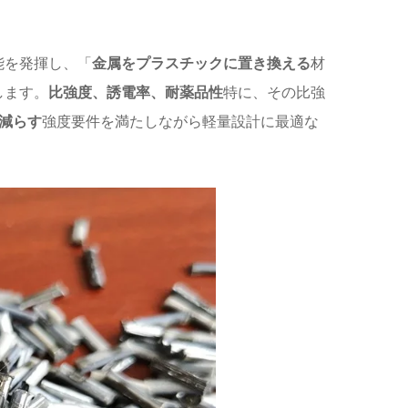
能を発揮し、「
金属をプラスチックに置き換える
材
します。
比強度、誘電率、耐薬品性
特に、その比強
減らす
強度要件を満たしながら軽量設計に最適な