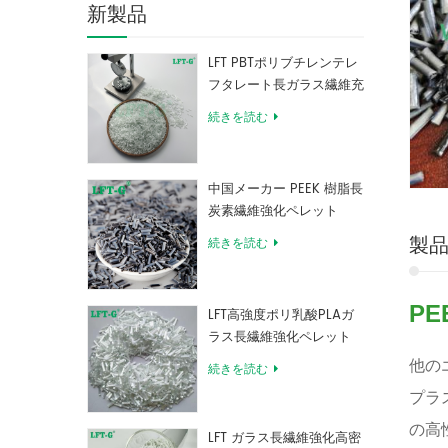
新製品
LFT PBTポリブチレンテレ
フタレート長ガラス繊維充
填複合材料
続きを読む
中国メーカー PEEK 樹脂長
炭素繊維強化ペレット
製
続きを読む
PE
LFT高強度ポリ乳酸PLAガ
ラス長繊維強化ペレット
他の
続きを読む
プラ
の高
LFT ガラス長繊維強化高密