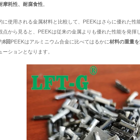
耐摩耗性、耐腐食性
。
的に使用される金属材料と比較して、PEEKはさらに優れた性
観点から見ると、PEEKは従来の金属よりも優れた性能を発揮
約
8回
PEEKはアルミニウム合金に比べてはるかに
材料の重量を
ューションとなります。