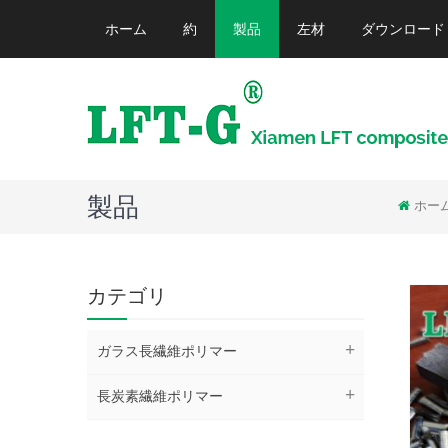
ホーム
約
製品
左材
ダウンロード
製品
ホー
カテゴリ
ガラス長繊維ポリマー
長炭素繊維ポリマー