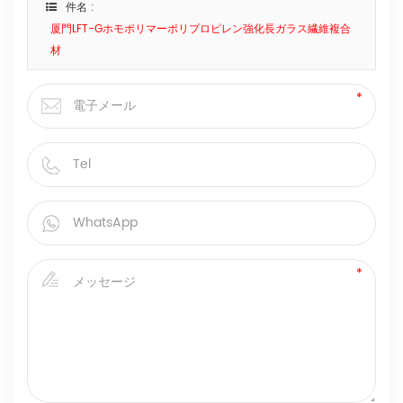
件名 :
厦門LFT-Gホモポリマーポリプロピレン強化長ガラス繊維複合
材