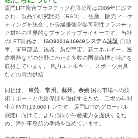
私たちについて
厦門LFT複合プラスチック有限公司は2009年に設立
され、製品の研究開発（R&D）、生産、販売マーケ
ティングを統合した長繊維強化熱可塑性プラスチッ
ク材料の世界的なブランドサプライヤーです。当社
のLFT製品は、
ISO9001&16949システム認証
自動
車、軍事部品、銃器、航空宇宙、新エネルギー、医
療機器などの分野にわたる多数の国家商標と特許を
取得しています。
風力エネルギー、スポーツ用具
などの電力供給。
同社は、
東莞、常州、蘇州、余姚
国内市場への技
術サポートと供給保証を強化するため、工場の年間
生産能力は8,000トンです。厦門LFTのグローバル
展開に向けて、より強固な生産能力を提供するた
め、海外事務所の準備を進めています。