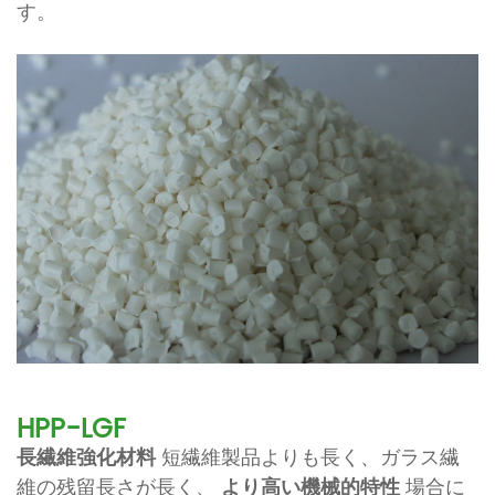
す。
HPP-LGF
長繊維強化材料
短繊維製品よりも長く、ガラス繊
維の残留長さが長く、
より高い機械的特性
場合に