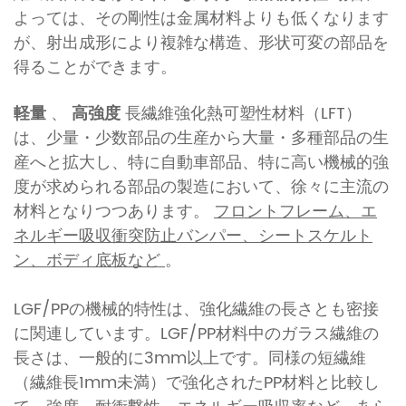
よっては、その剛性は金属材料よりも低くなります
が、射出成形により複雑な構造、形状可変の部品を
得ることができます。
軽量
、
高強度
長繊維強化熱可塑性材料（LFT）
は、少量・少数部品の生産から大量・多種部品の生
産へと拡大し、特に自動車部品、特に高い機械的強
度が求められる部品の製造において、徐々に主流の
材料となりつつあります。
フロントフレーム、エ
ネルギー吸収衝突防止バンパー、シートスケルト
ン、ボディ底板など
。
LGF/PPの機械的特性は、強化繊維の長さとも密接
に関連しています。LGF/PP材料中のガラス繊維の
長さは、一般的に3mm以上です。同様の短繊維
（繊維長1mm未満）で強化されたPP材料と比較し