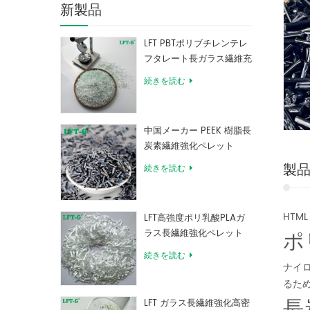
新製品
LFT PBTポリブチレンテレ
フタレート長ガラス繊維充
填複合材料
続きを読む
中国メーカー PEEK 樹脂長
炭素繊維強化ペレット
製
続きを読む
HTML
LFT高強度ポリ乳酸PLAガ
ポ
ラス長繊維強化ペレット
続きを読む
ナイ
るた
長
LFT ガラス長繊維強化高密