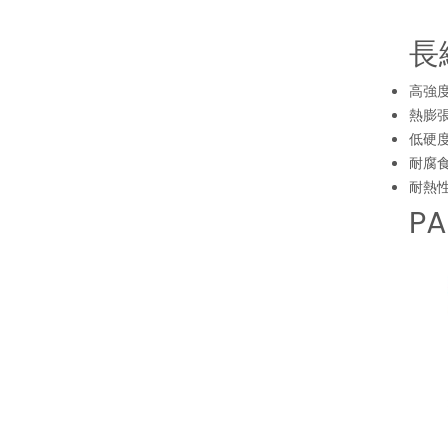
長
高強
熱膨
低硬
耐腐
耐熱
P