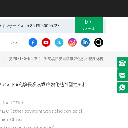
サービス : +86 13950095727
Eメール
シェア :
厦門LFT-Gポリアミド6充填長炭素繊維強化熱可塑性材料
/
ポリアミド6充填長炭素繊維強化熱可塑性材料
6-NA-LCF50
r L/C (other payment ways also can be di
men, China
lor (also can be customized)