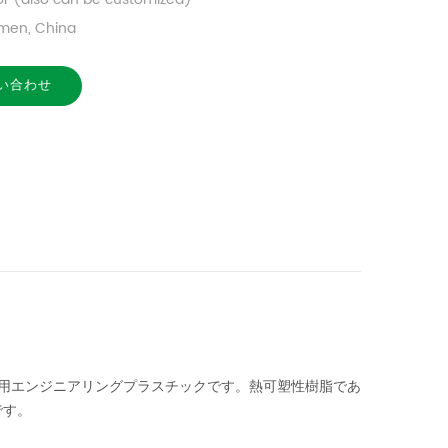
men, China
い合わせ
汎用エンジニアリングプラスチックです。熱可塑性樹脂であ
です。