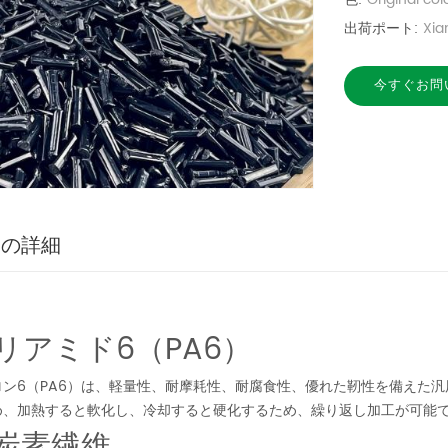
出荷ポート:
Xia
今すぐお問
品の詳細
リアミド6（PA6）
ロン6（PA6）は、軽量性、耐摩耗性、耐腐食性、優れた靭性を備えた
め、加熱すると軟化し、冷却すると硬化するため、繰り返し加工が可能
炭素繊維