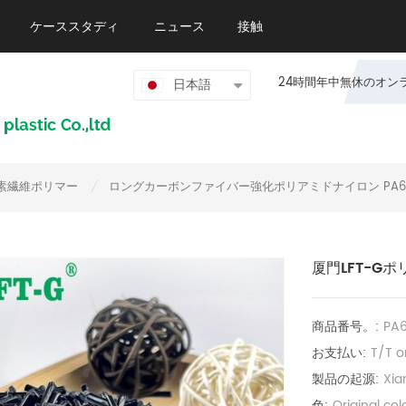
ケーススタディ
ニュース
接触
24時間年中無休のオンライン
日本語
素繊維ポリマー
ロングカーボンファイバー強化ポリアミドナイロン PA6
/
厦門LFT-G
商品番号。:
PA
お支払い:
T/T o
製品の起源:
Xia
色:
Original co