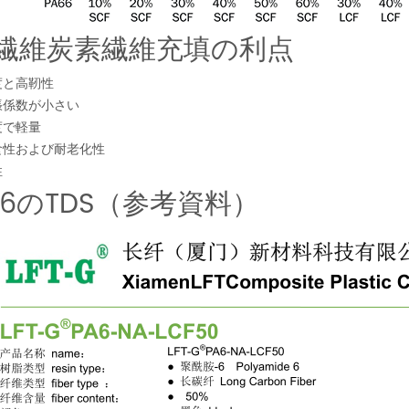
繊維炭素繊維充填の利点
度と高靭性
張係数が小さい
度で軽量
食性および耐老化性
性
A6のTDS（参考資料）