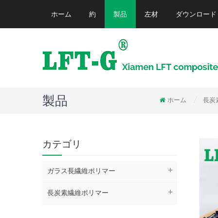
ホーム
約
製品
左材
ダウンロード
製品
ホーム
長炭
/
カテゴリ
ガラス長繊維ポリマー
長炭素繊維ポリマー