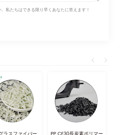
い、私たちはできる限り早くあなたに答えます！
グラスファイバー
PP CF30長炭素ポリマー
PP カ