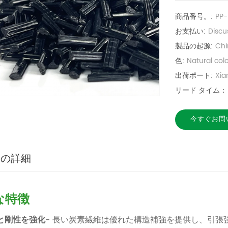
商品番号。:
PP
お支払い:
Discu
製品の起源:
Chi
色:
Natural col
出荷ポート:
Xi
リード タイム：
今すぐお問
品の詳細
な特徴
と剛性を強化
- 長い炭素繊維は優れた構造補強を提供し、引張