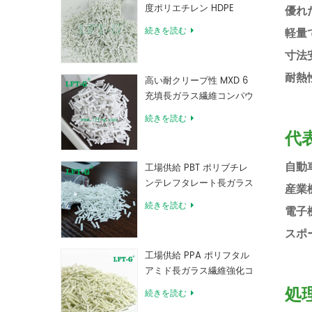
度ポリエチレン HDPE
優れ
続きを読む
軽量
寸法
耐熱
高い耐クリープ性 MXD 6
充填長ガラス繊維コンパウ
ンド
続きを読む
代
自動
工場供給 PBT ポリブチレ
ンテレフタレート長ガラス
産業
繊維強化コンパウンド
続きを読む
電子
スポ
工場供給 PPA ポリフタル
アミド長ガラス繊維強化コ
ンパウンド
処
続きを読む