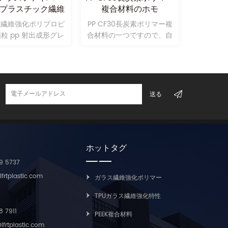
% プラスチック繊維
複合材料のホモ
促進材料 
化ポリプロピレン
ス繊維強化ポリプロピ
PP CF30長炭素ポリマー複
軽量の自
粒 pp 射出成形グレ
合材料の一つですので、自
長炭素繊
ード
industril.
の
ホットタグ
9 5737
rtplastic.com
ガラス繊維強化ポリマー
TPUガラス繊維強化特性
8 7911
PEEK複合材料
rtplastic.com