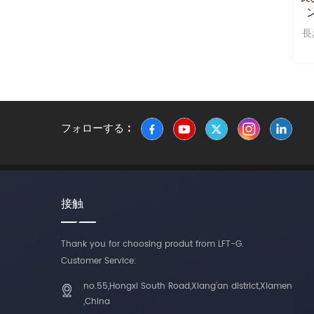
ボンファイバーPPLCF
強化ポリプロピレンpp
30％ポリマー
製品名：LFTPP炭素繊維強
ホモポリマー長炭素繊維強
長
化熱可塑性材料 Certified：
化ポリプロピレンpp さまざ
fda , sgs , iatf 16949 ,など.
まな加工技術を使用して広
範囲の製品を生産すること
ができます。代表的な用途
は自動車産業用アクセサリ
ーです。
フォローする :
接触
Thank you for choosing produt from LFT-G.
Customer Service:
no.55,Hongxi South Road,Xiang'an district,Xiamen
,China