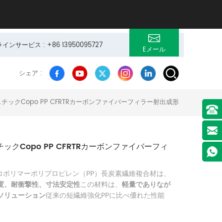
サービス : +86 13950095727
Eメール
シェア :
チックCopo PP CFRTRカーボンファイバーフィラー射出成形
ックCopo PP CFRTRカーボンファイバーフィ
能コポリマーポリプロピレン（PP）長炭素繊維複合材は、
度、耐衝撃性、寸法安定性
この材料は、
軽量でありなが
ソリューション
従来の短繊維強化PPに比べ優れた性能