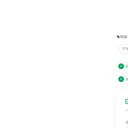
関連
プ
次