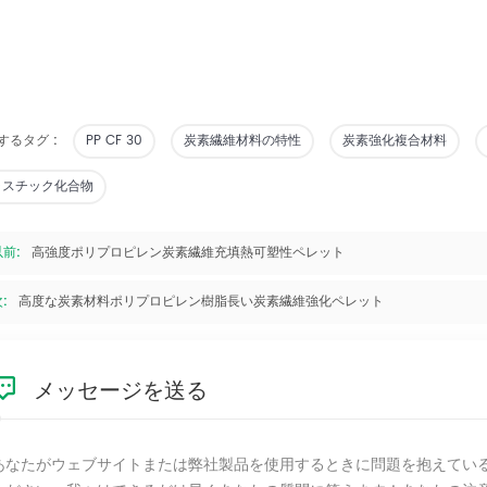
するタグ :
PP CF 30
炭素繊維材料の特性
炭素強化複合材料
ラスチック化合物
以前:
高強度ポリプロピレン炭素繊維充填熱可塑性ペレット
:
高度な炭素材料ポリプロピレン樹脂長い炭素繊維強化ペレット
メッセージを送る
あなたがウェブサイトまたは弊社製品を使用するときに問題を抱えてい