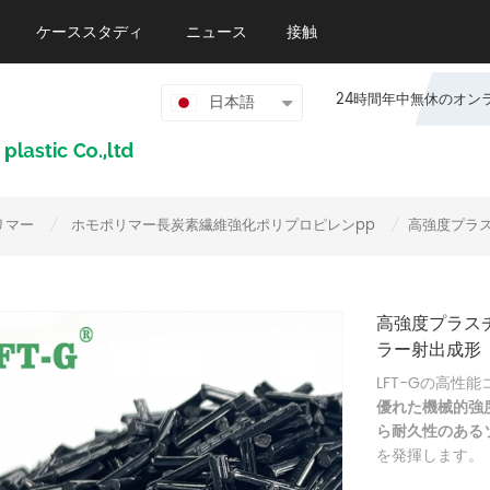
ケーススタディ
ニュース
接触
24時間年中無休のオンライン
日本語
リマー
ホモポリマー長炭素繊維強化ポリプロピレンpp
高強度プラス
/
/
高強度プラスチ
ラー射出成形
LFT-Gの高性
優れた機械的強
ら耐久性のある
を発揮します。