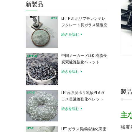
新製品
LFT PBTポリブチレンテレ
フタレート長ガラス繊維充
填複合材料
続きを読む
中国メーカー PEEK 樹脂長
炭素繊維強化ペレット
続きを読む
製
LFT高強度ポリ乳酸PLAガ
ラス長繊維強化ペレット
続きを読む
主
強度
LFT ガラス長繊維強化高密