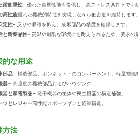
た耐衝撃性
- 優れた衝撃性能を提供し、高ストレス条件下でも
で高性能
優れた機械的特性を実現しながら低密度を維持します
安定性
- 反りや収縮を抑え、成形部品の精度を確保します。
性と耐薬品性
- 高温や過酷な環境にも耐えられるため、要求の
表的な用途
車部品
– 構造部品、ボンネット下のコンポーネント、軽量補強
機器
– 高強度の機械部品およびハウジング。
機器と家電製品
– 電子機器の筐体や民生機器の構造補強。
ーツとレジャー
高性能スポーツギアと軽量構造。
理方法