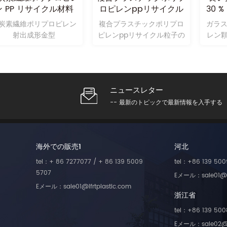
ン PP リサイクル材料
ロピレンppリサイクル
30 
pp lcf 難燃剤
顆粒
強
炭素繊維ポリプロピレン
複合プラスチックポリプロ
ガラ
射出成形金型
ピレンppリサイクル粒子の
レン顆
一台ですので、自工場で
す。生産は非常に安く、品
質は非常に高くなります。
ニュースレター
-- 最新のトピックで最新情報を入手する
海外での販売1
河北
tel：+ 86 7277077 / + 86 139 5009
tel：+86 139 500
5707
Eメール：sale01@lf
Eメール：sale01@lfrtplastic.com
浙江省
tel：+86 139 500
Eメール：sale02@lf