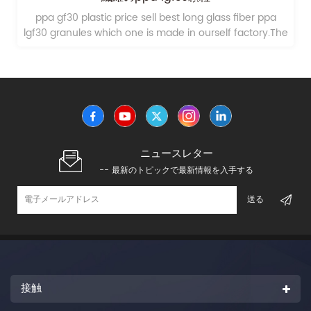
ppa gf30 plastic price sell best long glass fiber ppa
lgf30 granules which one is made in ourself factory.The
production is very cheap and the quality is very high.
ニュースレター
-- 最新のトピックで最新情報を入手する
接触