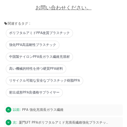
お問い合わせください。
関連するタグ :
ポリフタルアミドPPA改質プラスチック
強化PPA高温耐性プラスチック
中国製ナイロンPPA長ガラス繊維充填材
高い機械的特性を持つ硬質PPA材料
リサイクル可能な安全なプラスチック樹脂PPA
射出成形PPA良価格サプライヤー
以前:
PPA 強化充填長ガラス繊維
次:
厦門LFT PPAポリフタルアミド充填長繊維強化プラスチック樹脂