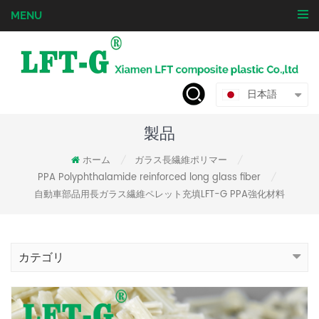
MENU
日本語
製品
ホーム
ガラス長繊維ポリマー
/
/
PPA Polyphthalamide reinforced long glass fiber
/
自動車部品用長ガラス繊維ペレット充填LFT-G PPA強化材料
カテゴリ