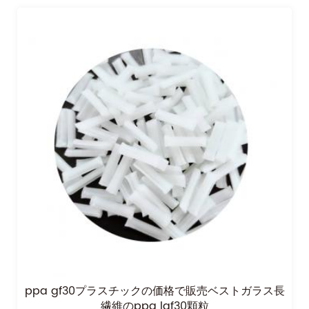
ppa gf30プラスチックの価格で販売ベストガラス長
繊維のppa lgf30顆粒