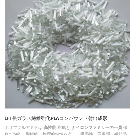
LFT長ガラス繊維強化PLAコンパウンド射出成形
ポリフタルアミドは
高性能
樹脂と
ナイロンファミリーの一員
優
れた熱的、機械的、物理的特性を有し、吸湿性、不透明、半結晶