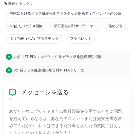
関連するタグ :
中国におけるガラス繊維強化プラスチック樹脂ディスペンサーの卸売
1kgあたりのPLA価格
熱可塑性樹脂サプライヤー
強化プラ
ポリ乳酸（PLA）プラスチック
プラペレット
以前:
LFT PLAコンパウンド 長ガラス繊維熱可塑性樹脂
次:
長ガラス繊維強化複合材料 PLAシリーズ
メッセージを送る
あなたがウェブサイトまたは弊社製品を使用するときに問題
を抱えているならば、あなたのコメントまたは提案を書き留
めてください、我々はできるだけ早くあなたの質問に答えま
す！あなたの注意をありがとう！