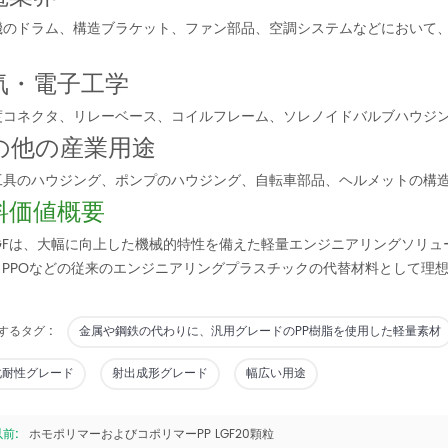
機のドラム、構造ブラケット、ファン部品、空調システムなどにおいて
気・電子工学
度コネクタ、リレーベース、コイルフレーム、ソレノイドバルブハウジ
の他の産業用途
工具のハウジング、ポンプのハウジング、自転車部品、ヘルメットの構
料価値概要
-LGFは、大幅に向上した機械的特性を備えた軽量エンジニアリングソリ
S、PPOなどの従来のエンジニアリングプラスチックの代替材料として理
するタグ :
金属や鋼鉄の代わりに、汎用グレードのPP樹脂を使用した軽量素材
化耐性グレード
射出成形グレード
幅広い用途
以前:
ホモポリマーおよびコポリマーPP LGF20顆粒