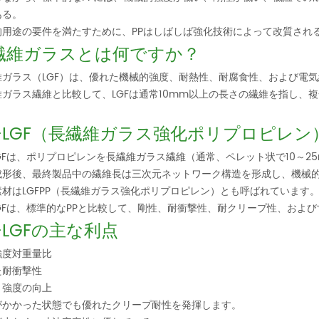
ある。
的用途の要件を満たすために、PPはしばしば強化技術によって改質され
繊維ガラスとは何ですか？
維ガラス（LGF）は、優れた機械的強度、耐熱性、耐腐食性、および電
維ガラス繊維と比較して、LGFは通常10mm以上の長さの繊維を指し、
P-LGF（長繊維ガラス強化ポリプロピレ
LGFは、ポリプロピレンを長繊維ガラス繊維（通常、ペレット状で10～
成形後、最終製品中の繊維長は三次元ネットワーク構造を形成し、機械
素材はLGFPP（長繊維ガラス強化ポリプロピレン）とも呼ばれています
-LGFは、標準的なPPと比較して、剛性、耐衝撃性、耐クリープ性、およ
-LGFの主な利点
強度対重量比
た耐衝撃性
と強度の向上
がかかった状態でも優れたクリープ耐性を発揮します。