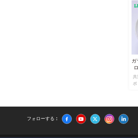
取り扱PPポリプロピレ
共重合体長ガラス繊維強
ガ
ンのガラス長繊維ペレッ
化ポリプロピレンpp
ト
PPポリプロピレン入りガラ
コポリマー長ガラス繊維強
共
ス長繊維の共重合体これに
化ポリプロピレンガラス長
ポ
関する工学modifeidプラス
繊維強化ポリプロピレンの
る
チック材料のガラス長繊維
一種の工学的修飾プラスチ
ク
強化ポリプロピレン;
ック材料である。
フォローする :