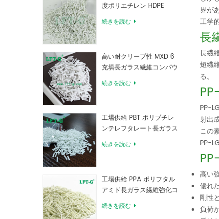
度ポリエチレン HDPE
界が
工学
続きを読む
長
長繊
高い耐クリープ性 MXD 6
短繊
充填長ガラス繊維コンパウ
る。
ンド
続きを読む
P
PP-
工場供給 PBT ポリブチレ
射出
ンテレフタレート長ガラス
この
繊維強化コンパウンド
PP
続きを読む
PP
高い
工場供給 PPA ポリフタル
優れ
アミド長ガラス繊維強化コ
剛性
ンパウンド
続きを読む
負荷