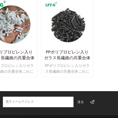
ポリプロピレン入り
PPポリプロピレン入り
建築用テ
ス長繊維の共重合体
ガラス長繊維の共重合体
ポリプロ
ペレット入射
リプロピレン入りガラ
PPポリプロピレン入りガラ
PPポリプ
繊維の共重合体これに
ス長繊維の共重合体これに
ラス繊維
学modifeidプラス
関する工学modifeidプラス
ラス繊維
ク材料のガラス長繊維
チック材料のガラス長繊維
ンのエン
化ポリプロピレン;
強化ポリプロピレン;
プラスチ