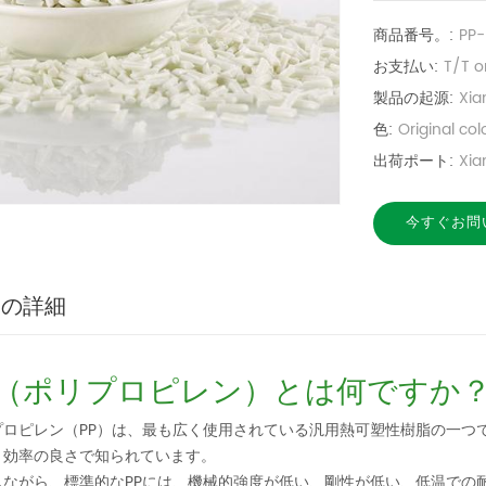
商品番号。:
PP-
お支払い:
T/T o
製品の起源:
Xia
色:
Original co
出荷ポート:
Xia
今すぐお問
品の詳細
P（ポリプロピレン）とは何ですか
プロピレン（PP）は、最も広く使用されている汎用熱可塑性樹脂の一つ
ト効率の良さで知られています。
しながら、標準的なPPには、機械的強度が低い、剛性が低い、低温での