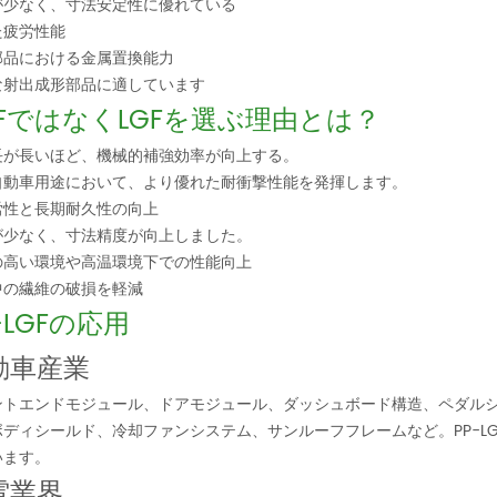
が少なく、寸法安定性に優れている
た疲労性能
部品における金属置換能力
な射出成形部品に適しています
GFではなくLGFを選ぶ理由とは？
長が長いほど、機械的補強効率が向上する。
自動車用途において、より優れた耐衝撃性能を発揮します。
労性と長期耐久性の向上
が少なく、寸法精度が向上しました。
の高い環境や高温環境下での性能向上
中の繊維の破損を軽減
-LGFの応用
動車産業
ントエンドモジュール、ドアモジュール、ダッシュボード構造、ペダル
ボディシールド、冷却ファンシステム、サンルーフフレームなど。PP-L
います。
電業界