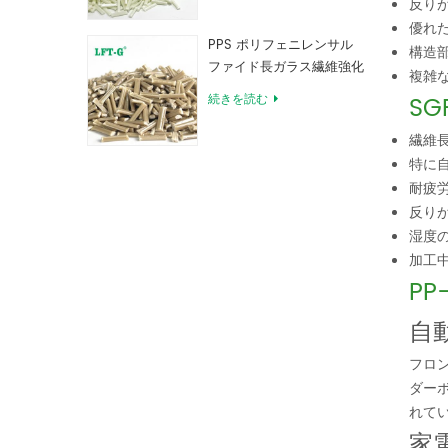
反り
優れ
PPS ポリフェニレンサル
構造
ファイド長ガラス繊維強化
複雑
コンパウンド
S
続きを読む
繊維
特に
耐疲
反り
湿度
加工
PP
自
フロ
ダー
れて
家