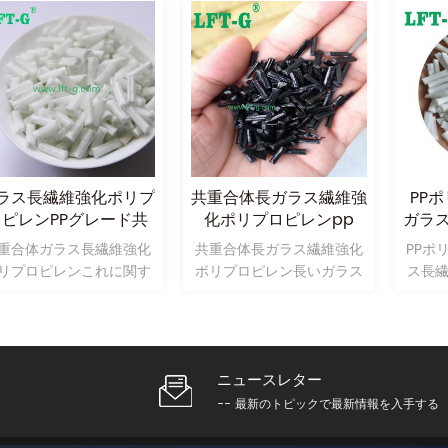
ラス長繊維強化ポリプ
共重合体長ガラス繊維強
PP
ロピレンPPグレード共
化ポリプロピレンpp
ガラ
重合体
重合体ガラス長繊維強化
共重合体長ガラス繊維強化
PPポ
リプロピレンこれに関す
ポリプロピレン長いガラス
ス長
工学modifeidプラスチッ
繊維強化ポリプロピレンの
関する工
材料のガラス長繊維強化
エンジニアリング修飾プラ
チッ
ポリプロピレン;
スチック材料の一種です。
強
ニュースレター
-- 最新のトピックで最新情報を入手する