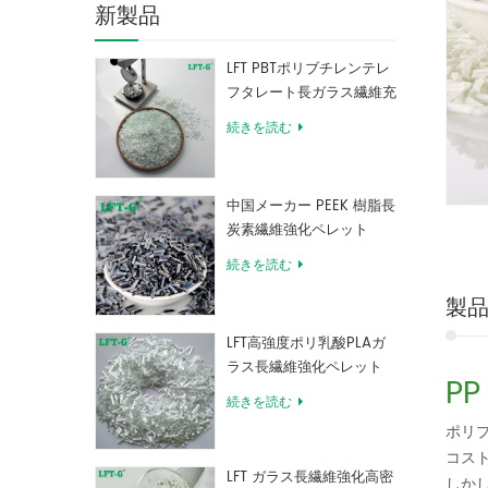
新製品
LFT PBTポリブチレンテレ
フタレート長ガラス繊維充
填複合材料
続きを読む
中国メーカー PEEK 樹脂長
炭素繊維強化ペレット
続きを読む
製
LFT高強度ポリ乳酸PLAガ
ラス長繊維強化ペレット
P
続きを読む
ポリ
コス
LFT ガラス長繊維強化高密
しか