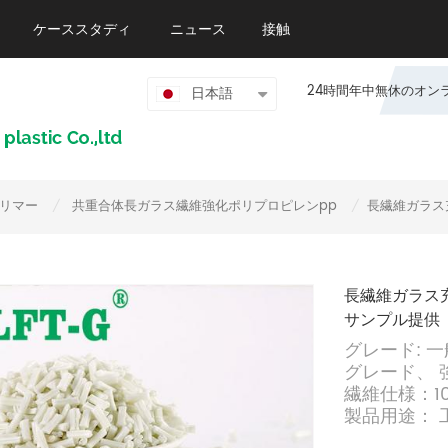
ケーススタディ
ニュース
接触
24時間年中無休のオンライン
日本語
リマー
共重合体長ガラス繊維強化ポリプロピレンpp
長繊維ガラス
/
/
長繊維ガラス
サンプル提供
グレード: 
グレード、
繊維仕様：10
製品用途：