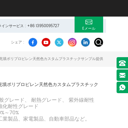
サービス : +86 13950095727
Eメール
シェア :
充填ポリプロピレン天然色カスタムプラスチックサンプル提供
充填ポリプロピレン天然色カスタムプラスチック
一般グレード、
耐熱グレード、
紫外線耐性
強化耐性グレード
%～70%
工業製品、家電製品、自動車部品など。