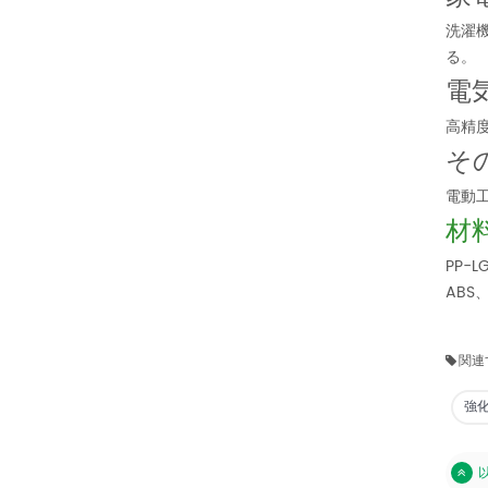
洗濯
る。
電
高精
そ
電動
材
PP
AB
関連
強