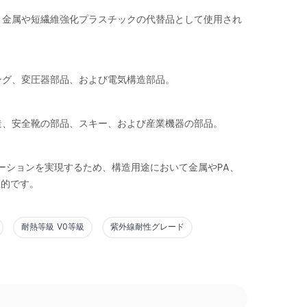
、金属や短繊維強化プラスチックの代替品として使用され
ング、変圧器部品、および電気構造部品。
造、安全靴の部品、スキー、および産業機器の部品。
ューションを実現するため、構造用途において金属やPA、
想的です。
耐熱等級 V0等級
紫外線耐性グレード