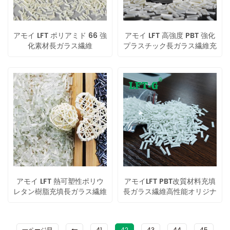
アモイ LFT ポリアミド 66 強
アモイ LFT 高強度 PBT 強化
化素材長ガラス繊維
プラスチック長ガラス繊維充
20%-60% 変性プラスチック
填コンパウンド
アモイ LFT 熱可塑性ポリウ
アモイLFT PBT改質材料充填
レタン樹脂充填長ガラス繊維
長ガラス繊維高性能オリジナ
エンジニアリング プラスチ
ルカラー
ック高強度