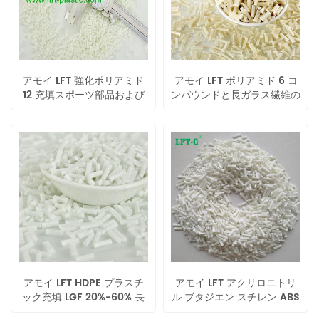
アモイ LFT 強化ポリアミド
アモイ LFT ポリアミド 6 コ
12 充填スポーツ部品および
ンパウンドと長ガラス繊維の
太陽エネルギー用長ガラス繊
代わりに金属の高強度
維
アモイ LFT HDPE プラスチ
アモイ LFT アクリロニトリ
ック充填 LGF 20%-60% 長
ル ブタジエン スチレン ABS
ガラス繊維高靭性複合ペレッ
充填長ガラス繊維改質熱可塑