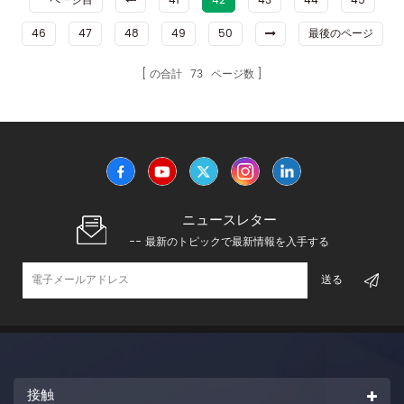
一ページ目
41
42
43
44
45
46
47
48
49
50
最後のページ
の合計
73
ページ数
ニュースレター
-- 最新のトピックで最新情報を入手する
接触