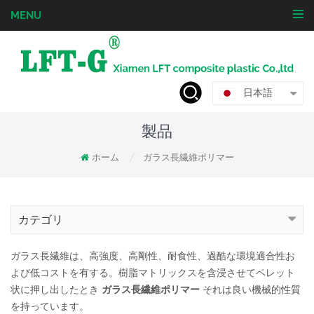
MENU
日本語
製品
ホーム
ガラス長繊維ポリマー
/
カテゴリ
ガラス長繊維は、高強度、高剛性、耐食性、過酷な環境適合性お
よび低コストを有する。樹脂マトリックスを含浸させてペレット
状に押し出したとき
ガラス長繊維ポリマー
それは良い機械的性質
を持っています。