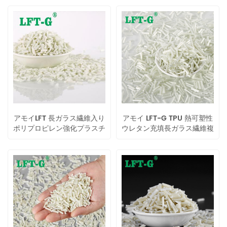
ト
性樹脂
アモイLFT 長ガラス繊維入り
アモイ LFT-G TPU 熱可塑性
ポリプロピレン強化プラスチ
ウレタン充填長ガラス繊維複
ックペレット
合プラスチック