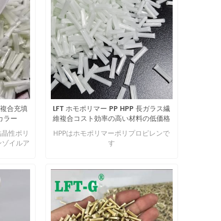
6 複合充填
LFT ホモポリマー PP HPP 長ガラス繊
カラー
維複合コスト効率の高い材料の低価格
は結晶性ポリ
HPPはホモポリマーポリプロピレンで
ンゾイルア
す
って合成
点 1. 幅
性を維持
張係数が小
後の寸法変
下が少な
に小さく、