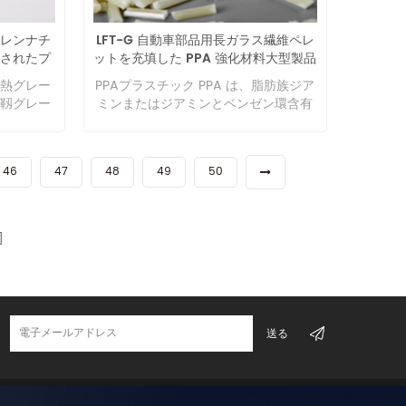
があります。 高い強度と弾性率。 ガラ
用できま
び機械的
ス転移温度はTmが237℃、Tgが85℃と
ガラス長繊維
広く研究
レンナチ
LFT-G 自動車部品用長ガラス繊維ペレ
高い。 吸水性、透湿性が低い。 結晶化
は、機械
繊維と変性
されたプ
ットを充填した PPA 強化材料大型製品
速度が速く、形成と製造が容易。 ガス
様から明
は炭素繊
提供
サンプルあり
バリア性に優れています。 なぜガラス
ある場合
熱グレー
PPAプラスチック PPA は、脂肪族ジア
混合して、
長繊維を加えるのですか? 他の方法の
て評価す
靱グレー
ミンまたはジアミンとベンゼン環含有
材料を調製
強化プラスチックでは必要な性能が得
素繊維射出
品用途：工業
ジアミンまたはジアミンとの重縮合に
材料のビ
られない場合、または金属をプラスチ
要件はあ
品など。
よって製造されます。 脂肪族ポリアミ
ことを示し
ックに置き換えたい場合は、長ガラス
スクリュー
ドと比較して、分子鎖中に強固なベン
 短繊維に比
繊維強化複合材料が問題を解決しま
プロセス
46
47
48
49
50
ゼン環を導入することにより、機械的
を持って
す。長ガラス繊維強化複合材料は、費
する必要
強度や耐熱性が大幅に向上し、吸水性
に適して
用対効果の高い方法で商品のコストを
高コスト
も大幅に低下します。 芳香族ポリアミ
3倍（靭
削減し、エンジニアリング内部骨格ネ
にはコス
ドと比較して、半芳香族ポリアミドは
・剛性）
ットワークの機械的特性を効果的に向
価する必
分子量がより柔軟な脂肪族構造を持
出成形 研究
上させることができます。幅広い環境
私たちを選
ち、融点が低いため、芳香族ポリアミ
合プラスチッ
下でパフォーマンスを維持します。
販売の一体
ドの加工性能が効果的に向上します。
合プラスチッ
MXD6 のパフォーマンスとアプリケー
、1対1の
PPAは芳香族ポリアミドと脂肪族ポリ
に焦点を当て
ション 他の材料と比較して、MXD6
サービス
アミドの優れた性能を併せ持つため、
ス繊維シ
は、高い強度と弾性率、高いガラス転
格してお
成形加工性に優れ、長年の開発を経て
素繊維シリー
移温度、低い吸水性と透湿性、速い結
 4. お
特殊エンジニアリングプラスチックの
FT は、
晶化速度、便利な成形と製造、優れた
国5か所の
中で最も重要な品種の一つとなり、電
成形に使用
ガスバリア性という利点があり、ま
験を持つ技術
子・電気機器、自動車産業などの分野
も使用でき
た、優れたガスバリア性も備えていま
でテスト