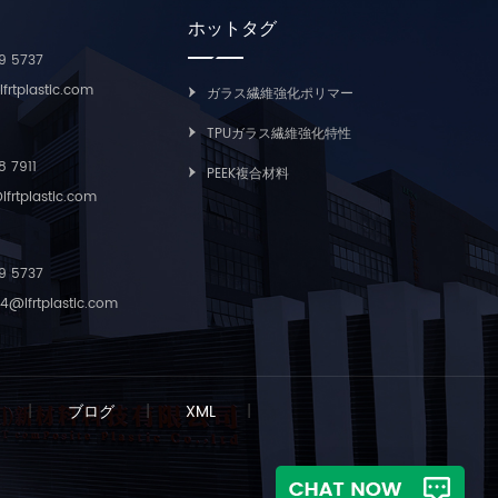
で広く使用されています。 PPA充填 ガ
て長さ5～
す。高湿度下でも二酸化炭素と酸素。
ロッパ、北
ホットタグ
ラス長繊維コンパウンド ガラス繊維強
同社の長繊
最終市場では、MXD6 が単独で使用さ
売
化 PPA 複合材料は、その高温耐性、高
スチック
9 5737
れることはほとんどなく、通常は変性
強度、低密度により、スチールをプラ
テム認証に合
成分として他のポリマーに添加されま
rtplastic.com
スチックに置き換えるのに最適な樹脂
ガラス繊維強化ポリマー
内商標と
す。MXD6 を含む材料は主に自動車お
と考えられています。長ガラス繊維強
。
よび包装分野で使用されます。 MXD6
TPUガラス繊維強化特性
化 PPA 複合材料は、従来の短繊維強化
は、エンジニアリング プラスチックと
ペレットよりも優れた物理的および機
8 7911
して、電動工具、磁性材料、自動車の
PEEK複合材料
械的特性を備えています。 LCFとSGF
シェル、シャーシ、ガーダー、エンジ
rtplastic.com
参考用のデータシート アプリケーショ
ン付属品などの自動車産業における金
ン お客様と私たち ようこそお問い合わ
属材料の使用を置き換えることができ
せください。
ます。 私たちはあなたに以下を提供し
9 5737
ます： 1）LFTおよびLFRT材料の技術パ
lfrtplastic.com
ラメータと最先端の設計。 2) 金型前
面の設計と推奨事項； 3)射出成形、押
出成形などの技術サポートを提供しま
す。 システム認証 品質マネジメントシ
ステム ISO9001/1949認証取得 国立研
|
ブログ
|
XML
|
究所認定証明書 変性プラスチック革新
企業 名誉証明書 重金属 REACH および
ROHS テスト