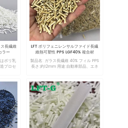
5. 優れ
面コーテ
酸素、二酸
たバリア
チック改質
XD6 は、
ァイバー強
ラスファ
ガラス長繊維
LFT ポリフェニレンサルファイド長繊
、鉱物、
カラー
維熱可塑性 PPS LGF40% 複合材
ーと組み合
度と剛性
）はポリ乳
製品名: ガラス長繊維 40% フィル PPS
量が多く充
造プロセ
長さ:約12mm 用途:自動車部品、エネ
滑らかで
生分解性
ルギー部品、その他のプラスチック部
維のない
能である
品
、金属メ
マー素材
シェルの
です。生
の高い薄肉
の構造は、
く、ガラス
度、分解
5mmの薄
を与えま
. 優れた
中心に説
む完璧な表
にはサブメ
が高くて
鎖がらせん
を持ちま