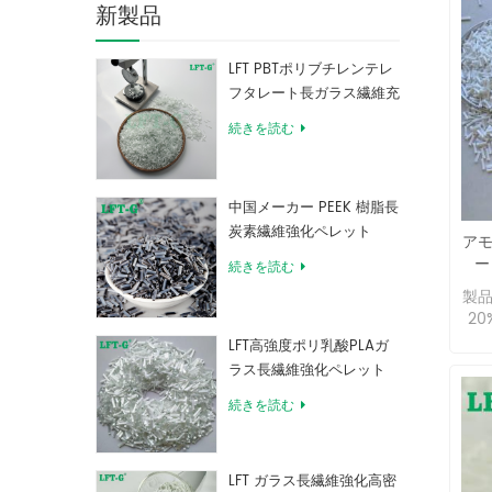
新製品
LFT PBTポリブチレンテレ
フタレート長ガラス繊維充
填複合材料
続きを読む
中国メーカー PEEK 樹脂長
炭素繊維強化ペレット
アモ
ー
続きを読む
製品
2
LFT高強度ポリ乳酸PLAガ
ラス長繊維強化ペレット
続きを読む
LFT ガラス長繊維強化高密