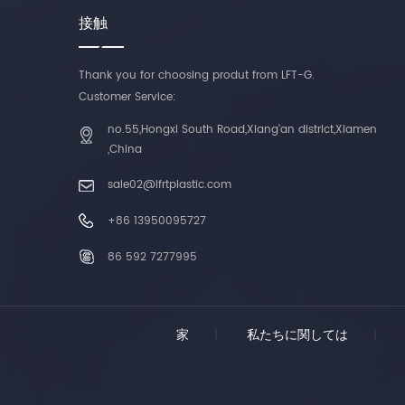
速
よ
接触
バ
グ
長
ラ
強
ラス
Thank you for choosing produt from LFT-G.
ら
～
ッ
Customer Service:
ま
繊
ンド
no.55,Hongxi South Road,Xiang'an district,Xiamen
す
ら
用
,China
っ
削
引
sale02@lfrtplastic.com
ッ
プ
上
エ
+86 13950095727
下
が
M
よ
86 592 7277995
シ
エ
は
強
移
同
晶
り
ガ
家
|
私たちに関しては
|
維
た
り
す
実
最
ガ
れ