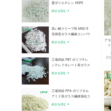
度ポリエチレン HDPE
続きを読む
高い耐クリープ性 MXD 6
充填長ガラス繊維コンパウ
ンド
アモ
続きを読む
ド
2
工場供給 PBT ポリブチレ
性
ンテレフタレート長ガラス
ツ
繊維強化コンパウンド
産
続きを読む
工場供給 PPA ポリフタル
アミド長ガラス繊維強化コ
ンパウンド
続きを読む