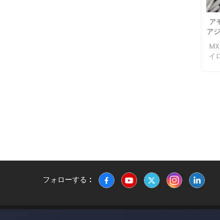
使
た
アモ
工の
アジ
改
い
M
性。
イ
て
強
線
点
が
脂
て
た
ため
ま
と
菱
で
イ
ィ
は
金
を
す
族
れ
し
チ
木
ま
フォローする :
す。
に
があ
生
ス転
投
高い
上