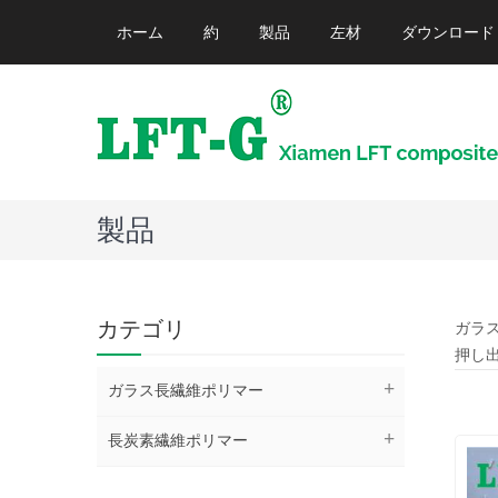
ホーム
約
製品
左材
ダウンロード
製品
カテゴリ
ガラ
押し
ガラス長繊維ポリマー
長炭素繊維ポリマー