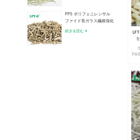
PPS ポリフェニレンサル
ファイド長ガラス繊維強化
コンパウンド
続きを読む
LF
を
PA
ポ
ン
て
び
ー
く
熱
性
よ
に
影
ら
点