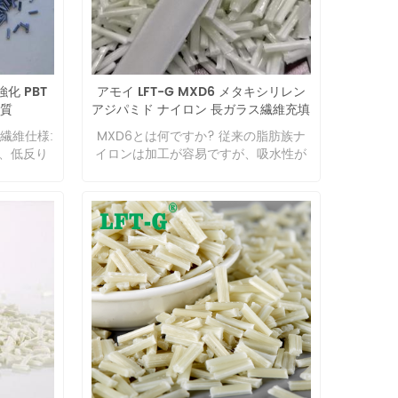
。そのた
D6 の引張
晶化速度が
% のガラ
、製品の
くの鋳造
にエステ
4. 優れ
末端カル
、MXD6
強化 PBT
アモイ LFT-G MXD6 メタキシリレン
PLA の
張係数
質
アジパミド ナイロン 長ガラス繊維充填
効果をも
属や合金の
30% の高いバリア特性
繊維の剛性
繊維仕様:
MXD6とは何ですか? 従来の脂肪族ナ
です。収縮
リックス
性、低反り
イロンは加工が容易ですが、吸水性が
厳しい公
を果たし
部品等
強く、ガラス転移温度が低いという欠
形成されて
鎖セグメ
点がありました。全芳香族ナイロンは
05% 程度
の耐熱性
脂肪族製品の欠点を大幅に解決しまし
独自の研究
の強化改質
たが、加工の難易度は飛躍的に増加し
すが、参
然植物繊維
ました。 1972 年以降、東洋繊維と三
 研究室と
、竹、コ
菱ガス化学は新しい種類の半芳香族ナ
の繊維含有量
天然動物
イロン MXD6 を合成しました。これ
ですか?
玄武岩）
は、脂肪族樹脂と全芳香族樹脂の欠点
い素材に
等）、化
を大幅に克服しただけでなく、全芳香
絶対的なも
ラス繊維
族樹脂のいくつかの利点も備えていま
維の含有
も、高強
した。 ガスバリア性の高い包装材や土
す。それ
維やガラ
木構造材などに広く使用されていま
適切な内
。天然植
す。 要約すると、MXD6 には次の利点
外観要件の
、分解性