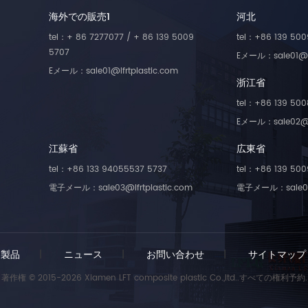
度が速く、形成と製造が容易。 ガス
ます。お客様のご要望に応じ
り厳しい公差• 組み立てが容易 ロン
が可能です 6. アジア、ヨー
海外での販売1
河北
リア性に優れています。 なぜガラス
25mmまで製作可能です。
グラスファイバーとスタンダードグ
米、中東に世界中で販
繊維を加えるのですか? 他の方法の
維連続浸透強化熱可塑性プラ
tel：+ 86 7277077 / + 86 139 5009
tel：+86 139 500
スファイバーの違いは何ですか? ガ
化プラスチックでは必要な性能が得
は ISO9001&16949 シス
長繊維 (LGF) には通常、長さ 10
5707
Eメール：sale01@lf
れない場合、または金属をプラスチ
格しており、製品は多くの国
 12 mm のガラス繊維が含まれてい
Eメール：sale01@lfrtplastic.com
クに置き換えたい場合は、長ガラス
特許を取得しています
すが、標準的なガラス強化コンパウ
浙江省
維強化複合材料が問題を解決しま
の繊維は 0.7 mm です。 繊維で作
。長ガラス繊維強化複合材料は、費
tel：+86 139 500
れた複合材料では、せん断または引
対効果の高い方法で商品のコストを
張りにより繊維がマトリックスから
Eメール：sale02@lf
減し、エンジニアリング内部骨格ネ
き抜かれます。このような引っ張り
トワークの機械的特性を効果的に向
江蘇省
広東省
ロセスは、負荷によって提供される
させることができます。幅広い環境
ネルギーの吸収に役立ちます。繊維
でパフォーマンスを維持します。
tel：+86 133 94055537 5737
tel：+86 139 500
特定の長さ以内であればあるほど、
XD6 のパフォーマンスとアプリケー
電子メール：sale03@lfrtplastic.com
電子メール：sale04@
り大きなエネルギーが得られます。
ョン 他の材料と比較して、MXD6
ネルギーの吸収が大きくなり、その
、高い強度と弾性率、高いガラス転
度はさらに顕著になります。また、
温度、低い吸水性と透湿性、速い結
じ体積量であれば、単繊維が長くな
化速度、便利な成形と製造、優れた
、繊維根の数が少なくなるため、繊
スバリア性という利点があり、ま
製品
|
ニュース
|
お問い合わせ
|
サイトマップ
端に発生する応力集中が少なくな
、優れたガスバリア性も備えていま
、材料が破壊されにくくなります。
。高湿度下でも二酸化炭素と酸素。
著作権 © 2015-2026 Xiamen LFT composite plastic Co.,ltd..すべての権利予約.
用化のフィードバックの結果から、
終市場では、MXD6 が単独で使用さ
ラス長繊維強化熱可塑性複合材料の
ることはほとんどなく、通常は変性