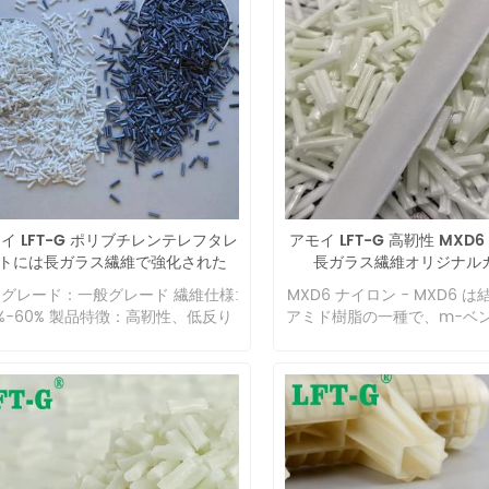
イ LFT-G ポリブチレンテレフタレ
アモイ LFT-G 高靭性 MXD
トには長ガラス繊維で強化された
長ガラス繊維オリジナル
PBT 化合物が含まれています
グレード：一般グレード 繊維仕様:
MXD6 ナイロン - MXD6 
0%-60% 製品特徴：高靭性、低反り
アミド樹脂の一種で、m-ベ
製品用途：電子機器、機械部品等
ミンとアジピン酸の縮合によ
されます。 ナイロンMXD6の利
広い温度範囲で高強度、高剛
2. 熱変形温度が高く、熱膨
さい 3. 吸水率が低く、吸水
化が小さく、機械的強度の低
い 4. 成形収縮率が低い非常