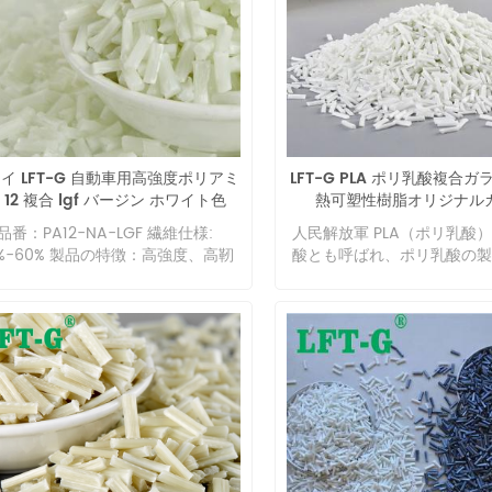
精密成形加工に適しています。 
たコーティング、特に高温表
ィングに適しています。 6. 
化炭素、その他のガスも優れ
性を持っています。 プラス
産業におけるMXD6の応用 M
50 ～ 60% を含むグラスフ
化材料に使用するために、グ
イ LFT-G 自動車用高強度ポリアミ
LFT-G PLA ポリ乳酸複合
イバー、カーボンファイバー
 12 複合 lgf バージン ホワイト色
熱可塑性樹脂オリジナル
および/または高度なフィラ
わせることができ、優れた強
品番：PA12-NA-LGF 繊維仕様:
人民解放軍 PLA（ポリ乳酸
を実現します。 ガラス含有
0%-60% 製品の特徴：高強度、高靭
酸とも呼ばれ、ポリ乳酸の製
填されている場合でも、その
、耐久性 製品用途: 自動車、スポー
スは無公害であり、生成物は
樹脂が豊富な表面により、繊
部品、太陽エネルギー、太陽光発電
で自然界でのリサイクルが可
高光沢の表面が得られ、塗装
業、その他の産業に適しています。
ため、理想的なグリーンポリ
ッキ、または自然に反射する
であり、代表的なものの一つ
作成に最適です。 1. 流動性
分解性プラスチック。 PLA 
に適しています 流動性が高
その耐熱性、靭性、機械的強
繊維含有率60％でも厚さ0.
性、生体適合性に重要な影響
肉でも容易に充填できます。 2
す。以下、耐熱性への影響を
表面仕上げ 樹脂 を豊富に含
明します。 PLA分子の主鎖
面は、ガラス繊維の含有量
チレンが1つしかなく、分子
も、高度に研磨された外観