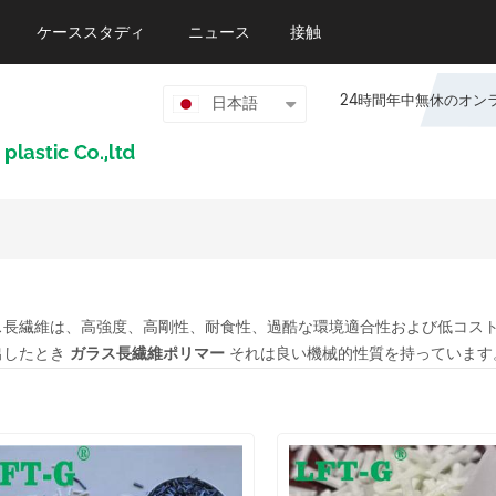
ケーススタディ
ニュース
接触
24時間年中無休のオンライン
日本語
ス長繊維は、高強度、高剛性、耐食性、過酷な環境適合性および低コス
出したとき
ガラス長繊維ポリマー
それは良い機械的性質を持っています