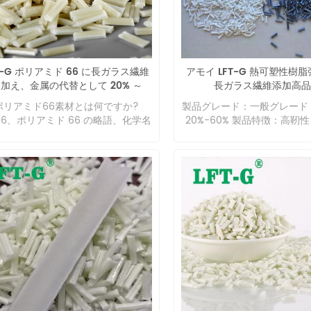
構造をしており、活性が低い
す。 3. 高い強度と剛性 MX
め、射出成形後のPLAは結
強度と曲げ強度は、50 ～ 60
遅いためほとんど結晶化せず
ス繊維強化材料を添加した多
耐熱性が劣ります。熱処理中
金属や合金の強度と同等です。 
ル結合が部分的に切断されて
た寸法安定性 周囲 温度では
T-G ポリアミド 66 に長ガラス繊維
アモイ LFT-G 熱可塑性樹脂
ボキシル基が生成され、これが 
ガラス繊維複合材料の線膨
加え、金属の代替として 20% ～
長ガラス繊維添加高品
熱劣化に対して自己触媒分解
(CLTE) は、多くの鋳造金
60% 強化プラスチック
たらします。 LGF強化PLA 
ポリアミド66素材とは何ですか?
製品グレード：一般グレード 
線膨張係数 (CLTE) と同様
により、繊維はポリマーマト
66、ポリアミド 66 の略語、化学名
20%-60% 製品特徴：高靭
率が低いため再現性が高く、
内で骨格をサポートする役割
リヘキサンジイルヘキサンジアミ
製品用途：電子機器、機械
差を維持できます (適切に
ます。ポリマーを加熱すると
、一般にナイロン 66 として知られ
いる場合、長さの公差は ± 0.
ントの動きが制限され、材料
います。 これは、自動車、電気およ
です)。 データシート 当社
が向上します。 現在、PLA
電子機器、機械器具およびメータ
室によってテストされていま
に​​使用できる繊維には、天
、工業部品およびその他の業界で広
照のみを目的としています。
（サイザル麻、亜麻、リネン
使用されている無色透明の半結晶性
倉庫 よくある質問 1. 製品
コナッツ、木材繊維など）、
可塑性ポリマーです。しかし、吸水
はどのように選択すればよい
繊維（絹など）、鉱物繊維（
が高く、耐酸性が悪く、乾燥状態お
大きい製品は繊維含有量の高
などがあります。繊維（繊維
び低温での衝撃強度が低く、吸水後
適していますか? A. これは
学繊維（カーボン繊維、ガ
変形しやすく、製品の寸法安定性に
のではありません。ガラス繊
等）。これらの繊維の中で
響を与えるため、その適用範囲は限
量は多ければ多いほど良いで
度、高弾性率を有する炭素繊
れていました。ある程度。 上記の欠
ぞれの製品の要件に合わせて
ス繊維が広く使用されている
を改善し、その適用分野を拡大し、
容を選択してください。 2. 
物繊維は、その供給源が広く