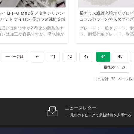
用上の性能要件をより適切に満たす
ある製品でも長繊維素材を使
があり、複合材料の熱的およ
めに、衝撃、熱変形、成形および加
すか? A. LFT-G 熱可塑性
特性が改善されているため、
イ LFT-G MXD6 メタキシリレン
長ガラス繊維充填ポリプロピ
性能を向上させるために、PA66を
および炭素長繊維の主な特長
されてきました。 変性天然
パミド ナイロン 長ガラス繊維充填
ュラルカラーのカスタマイズ
質するさまざまな方法が使用されて
的特性を示すことです。お客
無機繊維（ガラス繊維また
30% の高いバリア特性
ラスチックサンプルを
ます。 PA66プラスチックの耐薬品
るさなどの外観上のご要望が
XD6とは何ですか? 従来の脂肪族ナ
グレード：一般グレード、耐
維）を PLA マトリックスに
 ガラス繊維（GF）はPA66に比べ
は、特定の製品と組み合わせ
ロンは加工が容易ですが、吸水性が
ド、耐紫外線グレード、耐高
2 種類の繊維強化 PLA 複合
比強度、ヤング率が10～20倍あり、
る必要があります。 3. 長炭
く、ガラス転移温度が低いという欠
ド 繊維仕様: 10%-70% 製
しました。試験結果は、複合
膨張係数がPA66の約1/20、吸水率
成形製品には特別なプロセス
がありました。全芳香族ナイロンは
製品、家電製品、自動車部
カ軟化温度が140℃を超える
ゼロに近く、耐熱性、耐熱性に優れ
りますか? A. 射出成形機の
肪族製品の欠点を大幅に解決しまし
た。 短繊維(SGF)との比較
います。耐薬品性などに優れている
ノズル、金型構造、射出成形
一ページ目
41
42
43
44
45
が、加工の難易度は飛躍的に増加し
べて機械的特性に優れた性能
、ガラス繊維充填は PA66 の強化
における長繊維の要件を考慮
した。 1972 年以降、東洋繊維と三
います。大型製品や構造部品
改質に最も一般的に使用される手段
があります。長繊維は比較的
最後のページ
ガス化学は新しい種類の半芳香族ナ
います。短繊維に比べて1～
す。 ポリアミド 66 フ
の材料であるため、選定の際
ロン MXD6 を合成しました。これ
性）が高く、引張強さ（強度
リン長ガラス繊維コンパウンド なぜ
の合計
73
ページ数
トパフォーマンスの問題を評
、脂肪族樹脂と全芳香族樹脂の欠点
は0.5～1倍になります。 射
属ではなく LFT プラスチックを使用
要があります。 主な材質 
大幅に克服しただけでなく、全芳香
室 倉庫 認証 アモイLFT複
るのでしょうか? 現在金属で製造さ
ぶ理由 1. 研究開発・生産・
樹脂のいくつかの利点も備えていま
ク有限公司 アモイ LFT 複
ている部品の多くは、高強度プラス
化 2. カスタマイズされた製品
た。 ガスバリア性の高い包装材や土
ク有限公司は、LFT&LFRT 
ック で低コストかつ軽量に製造でき
プリセールスおよびアフター
構造材などに広く使用されていま
たブランド企業です。長ガラ
ニュースレター
す。 金属と比較して、プラスチック
3. 多数のシステム認証に合
 要約すると、MXD6 には次の利点
リーズ (LGF) および長炭
は 多くの重要な利点があります。 •
り、製品の品質が安定しています
-- 最新のトピックで最新情報を入手する
ります。 高い強度と弾性率。 ガラ
ズ (LCF)。同社の熱可塑性 L
産サイクルの短縮 • 設備や工具への
客様の大量ニーズに応える全
移温度はTmが237℃、Tgが85℃と
LFT-G 射出成形および押出
資の削減•機械加工や塗装 などの仕
倉庫センター 5. 30年の経
。 吸水性、透湿性が低い。 結晶化
できるほか、LFT-D 成形に
げ作業の排除 • 腐食の問題がない•
専門家がいる独立した研究所