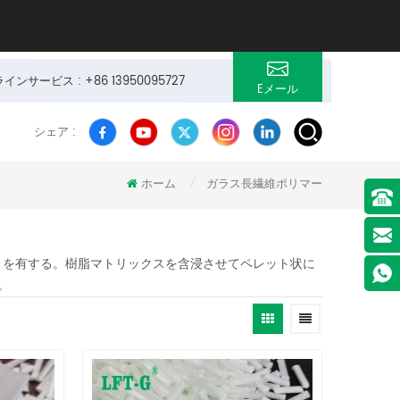
サービス : +86 13950095727
Eメール
シェア :
ホーム
ガラス長繊維ポリマー
/
トを有する。樹脂マトリックスを含浸させてペレット状に
。