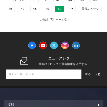
一ページ目
41
42
43
44
45
46
47
48
49
50
最後のページ
の合計
73
ページ数
ニュースレター
-- 最新のトピックで最新情報を入手する
接触