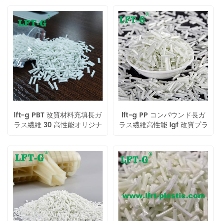
lft-g PBT 改質材料充填長ガ
lft-g PP コンパウンド長ガ
ラス繊維 30 高性能オリジナ
ラス繊維高性能 lgf 改質プラ
ルカラー工業用
スチックはリサイクル可能
12mm