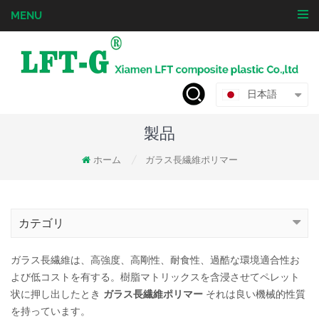
MENU
日本語
製品
ホーム
ガラス長繊維ポリマー
/
カテゴリ
ガラス長繊維は、高強度、高剛性、耐食性、過酷な環境適合性お
よび低コストを有する。樹脂マトリックスを含浸させてペレット
状に押し出したとき
ガラス長繊維ポリマー
それは良い機械的性質
を持っています。