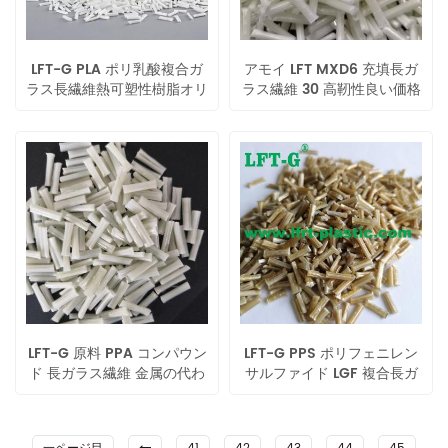
LFT-G PLA ポリ乳酸複合ガ
アモイ LFT MXD6 充填長ガ
ラス長繊維熱可塑性樹脂オリ
ラス繊維 30 高靭性良い価格
ジナルカラー
射出成形
LFT-G 原料 PPA コンパウン
LFT-G PPS ポリフェニレン
ド 長ガラス繊維 金属の代わ
サルファイド LGF 複合長ガ
りに 20%-60% 高い性能
ラス繊維カスタマイズカラー
エンジニアリングプラスチッ
ク