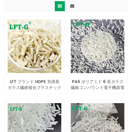
LFT ブランド HDPE 充填長
PA6 ポリアミド 6 長ガラス
ガラス繊維複合プラスチック
繊維コンパウンド電子機器電
lgf 高靭性構造部品用
動工具用の高靭性