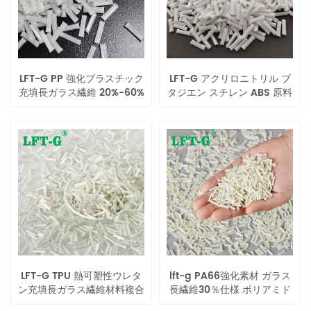
LFT-G PP 強化プラスチック
LFT-G アクリロニトリル ブ
充填長ガラス繊維 20%-60%
タジエン スチレン ABS 原料
高性能 lgf 熱可塑性樹脂
充填長ガラス繊維変性プラス
チック 12 ミリメートル
LFT-G TPU 熱可塑性ウレタ
lft-g PA66強化素材 ガラス
ン充填長ガラス繊維材料複合
長繊維30％仕様 ポリアミド
プラスチック高性能
66変性プラスチック