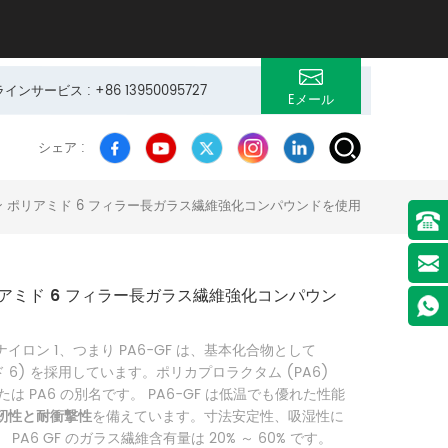
サービス : +86 13950095727
Eメール
シェア :
 ポリアミド 6 フィラー長ガラス繊維強化コンパウンドを使用
アミド 6 フィラー長ガラス繊維強化コンパウン
イロン 1、つまり PA6-GF は、基本化合物として
ド 6) を採用しています。ポリカプロラクタム (PA6)
たは PA6 の別名です。 PA6-GF は低温でも優れた性能
靭性と耐衝撃性
を備えています。寸法安定性、吸湿性に
PA6 GF のガラス繊維含有量は 20% ～ 60% です。