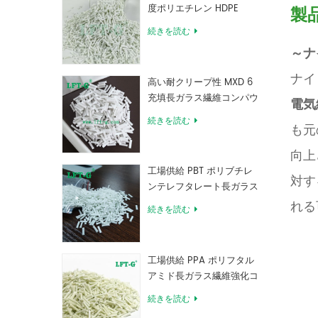
度ポリエチレン HDPE
製
続きを読む
～
ナ
ナイ
高い耐クリープ性 MXD 6
充填長ガラス繊維コンパウ
電気
ンド
続きを読む
も元
向上
工場供給 PBT ポリブチレ
対す
ンテレフタレート長ガラス
繊維強化コンパウンド
れる
続きを読む
工場供給 PPA ポリフタル
アミド長ガラス繊維強化コ
ンパウンド
続きを読む