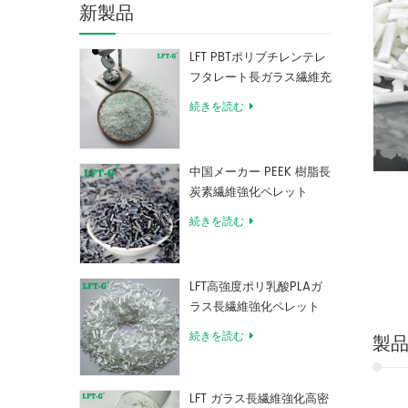
新製品
LFT PBTポリブチレンテレ
フタレート長ガラス繊維充
填複合材料
続きを読む
中国メーカー PEEK 樹脂長
炭素繊維強化ペレット
続きを読む
LFT高強度ポリ乳酸PLAガ
ラス長繊維強化ペレット
続きを読む
製
LFT ガラス長繊維強化高密