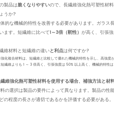
この製品は
脆くなりやすい
ので、長繊維強化熱可塑性材料
ょうか?
 全体的な機械的特性を改善する必要があります。ガラス
います。短繊維に比べて
1～3倍（靭性）
が高く、引張強
長繊維材料と短繊維の違い
と利点
は何ですか?
維強化複合材料は、短繊維と比較して優れた機械的特性を示し、高強度
短繊維よりも 1 ～ 3 倍高く、引張強度は 50% 以上高く、機械的特性は 
長繊維強化熱可塑性材料を使用する場合、補強方法と材
 材料の選択は製品の要件によって異なります。製品の性
どの程度の長さが適切であるかを評価する必要がある。