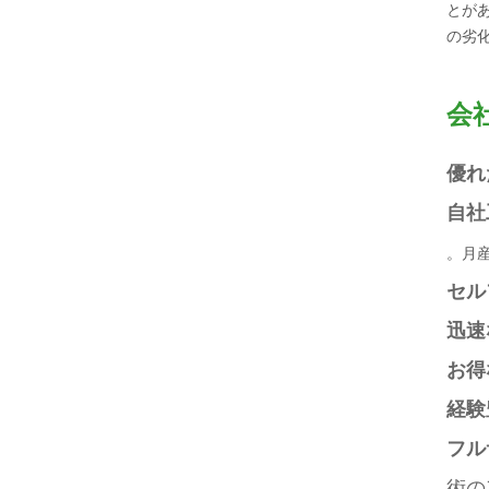
とが
の劣
会
優れ
自社
。月産
セル
迅速
お得
経験
フル
術の