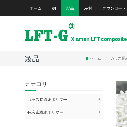
ホーム
約
製品
左材
ダウンロード
製品
ホーム
ガラス長
/
カテゴリ
ガラス長繊維ポリマー
長炭素繊維ポリマー