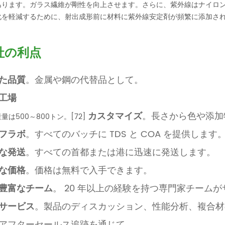
あります。ガラス繊維が剛性を向上させます。さらに、紫外線はナイロ
化を軽減するために、射出成形前に材料に紫外線安定剤が頻繁に添加されま
社の利点
た品質
。金属や鋼の代替品として。
工場
カスタマイズ
。長さから色や添加
量は500～800トン。[72]
フラボ
。すべてのバッチに TDS と COA を提供します
な発送
。すべての首都または港に迅速に発送します。
な価格
。価格は無料で入手できます。
豊富なチーム
。 20 年以上の経験を持つ専門家チーム
サービス
。製品のディスカッション、性能分析、複合材
アフターセールス追跡を通じて。