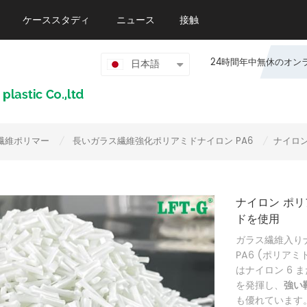
ケーススタディ
ニュース
接触
24時間年中無休のオンライン
日本語
繊維ポリマー
長いガラス繊維強化ポリアミドナイロン PA6
ナイロン
/
/
ナイロン ポリ
ドを使用
ガラス繊維入りナ
PA6 (ポリアミ
はナイロン 6 ま
を発揮し、
強い
も優れています。 