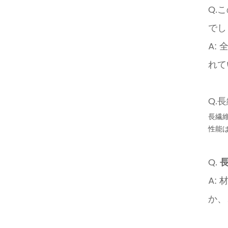
Q.
でし
A:
れて
Q.
長繊
性能は
Q.
A:
か、