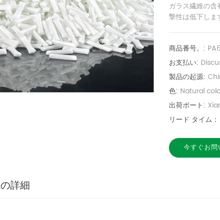
ガラス繊維の含
撃性は低下しま
商品番号。:
PA
お支払い:
Discu
製品の起源:
Chi
色:
Natural col
出荷ポート:
Xi
リード タイム：
今すぐお問
品の詳細