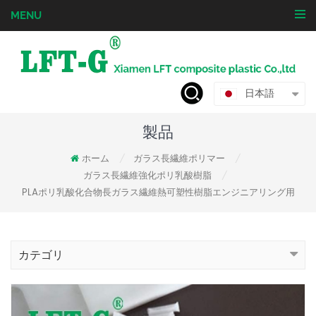
MENU
日本語
製品
ホーム
ガラス長繊維ポリマー
/
/
ガラス長繊維強化ポリ乳酸樹脂
/
PLAポリ乳酸化合物長ガラス繊維熱可塑性樹脂エンジニアリング用
カテゴリ