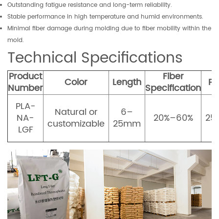
Outstanding fatigue resistance and long-term reliability.
Stable performance in high temperature and humid environments.
Minimal fiber damage during molding due to fiber mobility within the
mold.
Technical Specifications
Product
Fiber
Color
Length
Pa
Number
Specification
PLA-
Natural or
6–
NA-
20%–60%
25
customizable
25mm
LGF