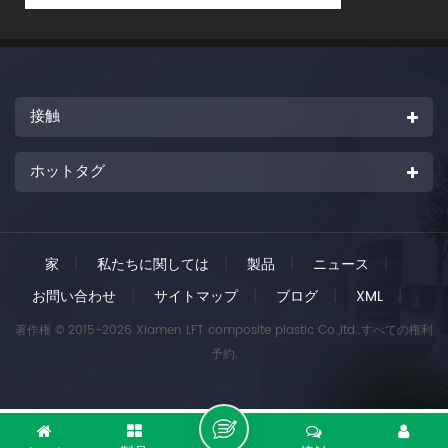
接触
ホットタグ
家
|
私たちに関しては
|
製品
|
ニュース
|
お問い合わせ
|
サイトマップ
|
ブログ
|
XML
|
著作権 © 2015-2026 Xiamen LFT composite plastic Co.,ltd..すべての権利
予約.