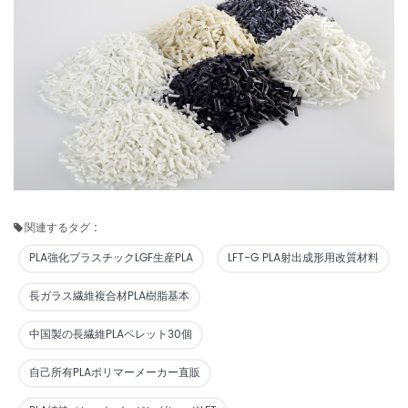
関連するタグ :
PLA強化プラスチックLGF生産PLA
LFT-G PLA射出成形用改質材料
長ガラス繊維複合材PLA樹脂基本
中国製の長繊維PLAペレット30個
自己所有PLAポリマーメーカー直販