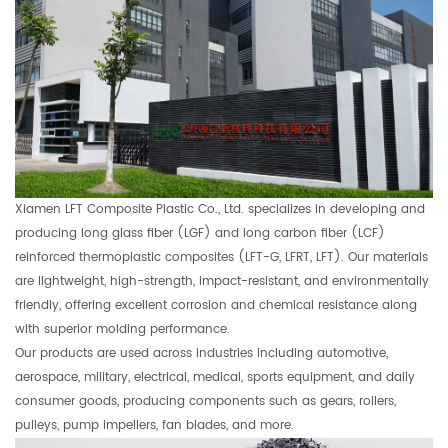
Xiamen LFT Composite Plastic Co., Ltd. specializes in developing and
producing long glass fiber (LGF) and long carbon fiber (LCF)
reinforced thermoplastic composites (LFT-G, LFRT, LFT). Our materials
are lightweight, high-strength, impact-resistant, and environmentally
friendly, offering excellent corrosion and chemical resistance along
with superior molding performance.
Our products are used across industries including automotive,
aerospace, military, electrical, medical, sports equipment, and daily
consumer goods, producing components such as gears, rollers,
pulleys, pump impellers, fan blades, and more.