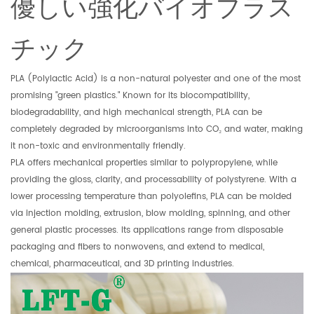
優しい強化バイオプラス
チック
PLA (Polylactic Acid) is a non-natural polyester and one of the most
promising "green plastics." Known for its biocompatibility,
biodegradability, and high mechanical strength, PLA can be
completely degraded by microorganisms into CO₂ and water, making
it non-toxic and environmentally friendly.
PLA offers mechanical properties similar to polypropylene, while
providing the gloss, clarity, and processability of polystyrene. With a
lower processing temperature than polyolefins, PLA can be molded
via injection molding, extrusion, blow molding, spinning, and other
general plastic processes. Its applications range from disposable
packaging and fibers to nonwovens, and extend to medical,
chemical, pharmaceutical, and 3D printing industries.