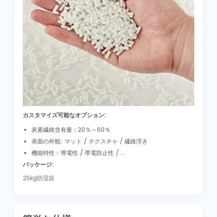
カスタマイズ可能なオプション:
炭素繊維含有量：20％～60％
表面の外観: マット / テクスチャ / 繊維浮き
機能特性：導電性 / 帯電防止性 / ...
パッケージ:
25kg防湿袋