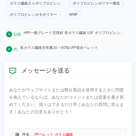
ガラス繊維入りポリプロピレン
ポリプロピレンポリマー構造
ポリプロピレンホモポリマー
GFRP
HPP一般グレード充填材 長ガラス繊維 LGF ポリプロピレン改質プラスチック強化材料
以前:
長ガラス繊維含有量20～60%のPP複合ペレット
次:
メッセージを送る
あなたがウェブサイトまたは弊社製品を使用するときに問題
を抱えているならば、あなたのコメントまたは提案を書き留
めてください、我々はできるだけ早くあなたの質問に答えま
す！あなたの注意をありがとう！
件名 :
PPペレット ガラス繊維