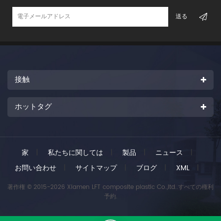
接触
ホットタグ
家
|
私たちに関しては
|
製品
|
ニュース
|
お問い合わせ
|
サイトマップ
|
ブログ
|
XML
|
著作権 © 2015-2026 Xiamen LFT composite plastic Co.,ltd..すべての権利
予約.