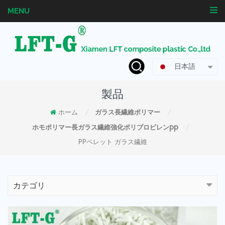
MENU
日本語
製品
ホーム
ガラス長繊維ポリマー
/
/
ホモポリマー長ガラス繊維強化ポリプロピレンpp
/
PPペレット ガラス繊維
カテゴリ