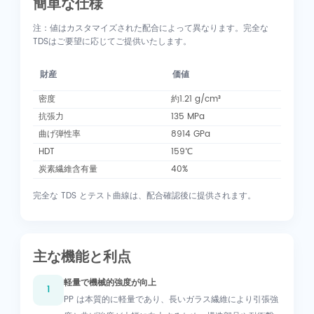
簡単な仕様
注：値はカスタマイズされた配合によって異なります。完全な
TDSはご要望に応じてご提供いたします。
財産
価値
密度
約1.21 g/cm³
抗張力
135 MPa
曲げ弾性率
8914 GPa
HDT
159℃
炭素繊維含有量
40%
完全な TDS とテスト曲線は、配合確認後に提供されます。
主な機能と利点
軽量で機械的強度が向上
1
PP は本質的に軽量であり、長いガラス繊維により引張強