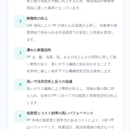
度と曲げ強度が大幅に向上するため、構造部品や耐衝撃
部品に適した素材となっています。
耐熱性の向上
2
LGF 強化により PP の熱たわみ温度が上昇し、自動車や産
業用途で求められる中温環境での安定した性能を実現し
ます。
優れた耐薬品性
3
PP は、酸、塩基、塩、およびほとんどの溶剤に対して強
い耐性があり、長いガラス繊維と組み合わせることで、
化学的に厳しい条件下でも機械的安定性を維持します。
高い寸法安定性と反りの低減
4
長いガラス繊維により剛性が向上し、収縮が最小限に抑
えられ、従来の PP に比べて寸法精度と長期安定性が向上
します。
低密度とコスト効率の高いパフォーマンス
5
PP 本来の低密度と競争力のあるコストにより、LGF-PP
はパフォーマンス、軽量設計、経済的価値の強力なバラ