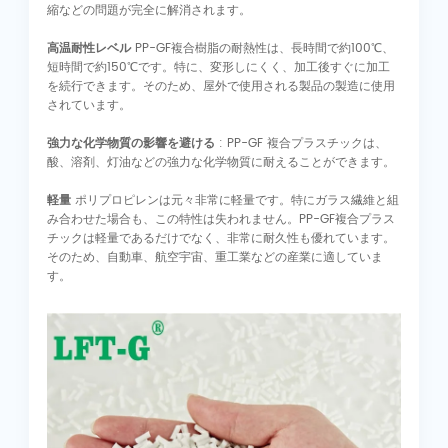
縮などの問題が完全に解消されます。
高温耐性レベル
PP-GF複合樹脂の耐熱性は、長時間で約100℃、
短時間で約150℃です。特に、変形しにくく、加工後すぐに加工
を続行できます。そのため、屋外で使用される製品の製造に使用
されています。
強力な化学物質の影響を避ける
: PP-GF 複合プラスチックは、
酸、溶剤、灯油などの強力な化学物質に耐えることができます。
軽量
ポリプロピレンは元々非常に軽量です。特にガラス繊維と組
み合わせた場合も、この特性は失われません。PP-GF複合プラス
チックは軽量であるだけでなく、非常に耐久性も優れています。
そのため、自動車、航空宇宙、重工業などの産業に適していま
す。