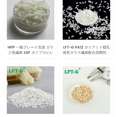
HPP 一般グレード充填 ガラ
LFT-G PA12 ポリアミド12充
ス長繊維 LGF ポリプロピレ
填長ガラス繊維配合高剛性・
ン改質プラスチック強化材料
高靭性