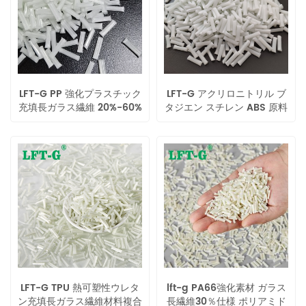
LFT-G PP 強化プラスチック
LFT-G アクリロニトリル ブ
充填長ガラス繊維 20%-60%
タジエン スチレン ABS 原料
高性能 lgf 熱可塑性樹脂
充填長ガラス繊維変性プラス
チック 12 ミリメートル
LFT-G TPU 熱可塑性ウレタ
lft-g PA66強化素材 ガラス
ン充填長ガラス繊維材料複合
長繊維30％仕様 ポリアミド