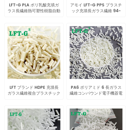
LFT-G PLA ポリ乳酸充填ガ
アモイ LFT-G PPS プラスチ
ラス長繊維熱可塑性樹脂自動
ック充填長ガラス繊維 94-
車部品用原色
VO 難燃性 LGF 複合材 12 ミ
リメートル程度
LFT ブランド HDPE 充填長
PA6 ポリアミド 6 長ガラス
ガラス繊維複合プラスチック
繊維コンパウンド電子機器電
lgf 高靭性構造部品用
動工具用の高靭性