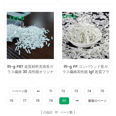
プラスチック高性能
66変性プラスチック
lft-g PBT 改質材料充填長ガ
lft-g PP コンパウンド長ガ
ラス繊維 30 高性能オリジナ
ラス繊維高性能 lgf 改質プラ
ルカラー工業用
スチックはリサイクル可能
12mm
一ページ目
71
72
73
74
75
76
77
78
79
80
最後のページ
の合計
111
ページ数