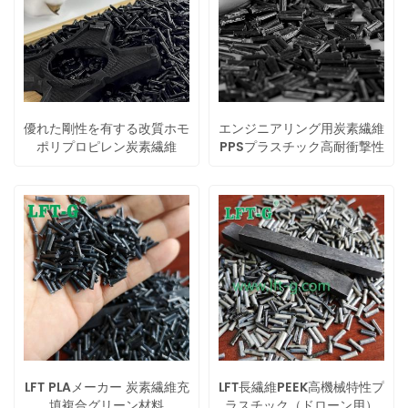
優れた剛性を有する改質ホモ
エンジニアリング用炭素繊維
ポリプロピレン炭素繊維
PPSプラスチック高耐衝撃性
LFT PLAメーカー 炭素繊維充
LFT長繊維PEEK高機械特性プ
填複合グリーン材料
ラスチック（ドローン用）