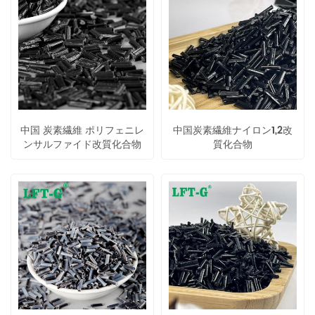
中国 炭素繊維 ポリフェニレ
中国炭素繊維ナイロン1,2改
ンサルファイド改質化合物
質化合物