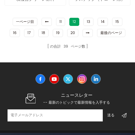
一ページ目
11
12
13
14
15
16
17
18
19
20
最後のページ
の合計
39
ページ数
ニュースレター
-- 最新のトピックで最新情報を入手する