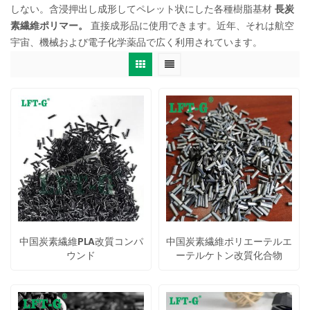
しない。含浸押出し成形してペレット状にした各種樹脂基材
長炭
素繊維ポリマー。
直接成形品に使用できます。近年、それは航空
宇宙、機械および電子化学薬品で広く利用されています。
中国炭素繊維PLA改質コンパ
中国炭素繊維ポリエーテルエ
ウンド
ーテルケトン改質化合物