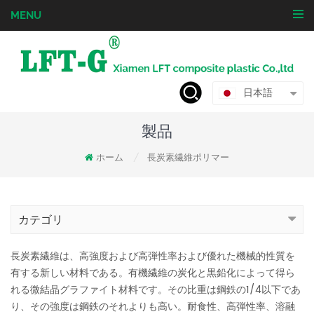
MENU
日本語
製品
ホーム
長炭素繊維ポリマー
/
カテゴリ
長炭素繊維は、高強度および高弾性率および優れた機械的性質を
有する新しい材料である。有機繊維の炭化と黒鉛化によって得ら
れる微結晶グラファイト材料です。その比重は鋼鉄の1/4以下であ
り、その強度は鋼鉄のそれよりも高い。耐食性、高弾性率、溶融