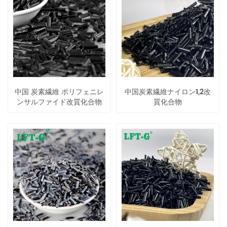
中国 炭素繊維 ポリフェニレ
中国炭素繊維ナイロン1,2改
ンサルファイド改質化合物
質化合物