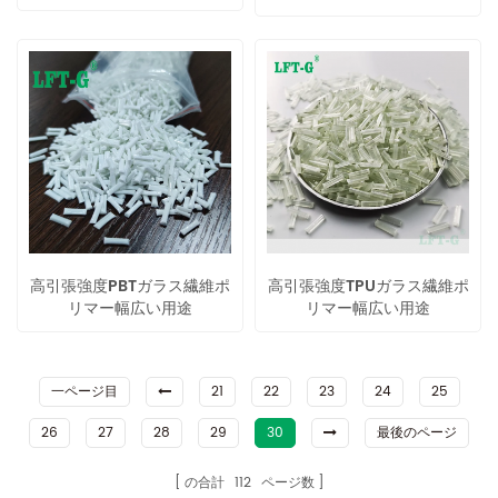
高引張強度PBTガラス繊維ポ
高引張強度TPUガラス繊維ポ
リマー幅広い用途
リマー幅広い用途
一ページ目
21
22
23
24
25
26
27
28
29
30
最後のページ
の合計
112
ページ数