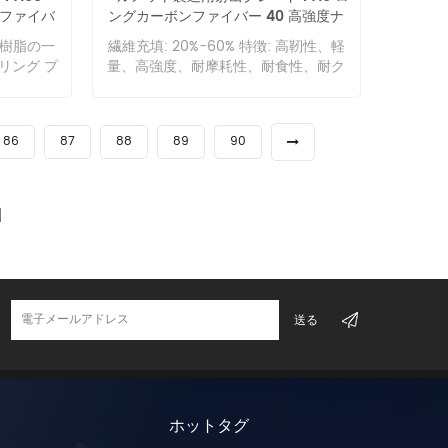
に、PLAは適合性と分解性の利点によ
 ファイバ
ングカーボンファイバー 40 高強度ナ
environment of continuous high
ial with
り、医療分野でも大きな役割を果た
カラー
イロン 6
temperature, humidity, oil pollution
modulus
性樹脂の一
繊維充填: 20%-60% 特徴: 高靭性、軽
し、医療組織の骨格材料や人体用の医
and chemical corrosion at 200℃.
omposite
リング プ
量、高強度、耐摩耗性、耐食性、耐ク
療担体として製造することができま
The main application is non-
ong the
優れたポ
リープ性、伝導性、伝熱性。
す。PLAは、優れた引張強度と伸長性
crystalline PPA. PPA has high
he
に加え、溶融押出成形、射出成形、ブ
hardness, excellent mechanical
ength and
ローフィルム成形、発泡成形、真空成
strength such as bending, tensile
he
86
87
88
89
90
形などの一般的なさまざまな加工方法
and impact at high temperature,
nical
で製造できます。 私たちに関しては
and can resist tensile creep for a
 specific
long time. Its rigidity and strength
ulus that
even exceed PPS and PEEK at the
ther
high temperature of 120℃.
rial with
Especially suitable to replace die
perties
casting alloy to reduce cost. PPA
ns. What
has higher thermal stability than
g Carbon
PA46, better arc resistance and
ce: LCF
infrared reflow welding ability of
aterial
CTI. PPA has excellent resistance to
ance, can
gasoline, diesel, oil, mineral oil,
ing
transformer oil and other oils, even
e: strong
at high temperature of 150℃. PPA is
cts by UV
ホットタグ
suitable for long-term outdoor use
l; Wear