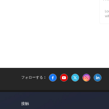
速
バ
Lo
長
wi
強
ら
ッ
met
繊
gro
す
lon
用
nyl
削
12,
ッ
p
上
cha
下
it
M
シ
the
は
フォローする :
th
移
cha
晶
the
ガ
w
た
す
接触
tem
最
re