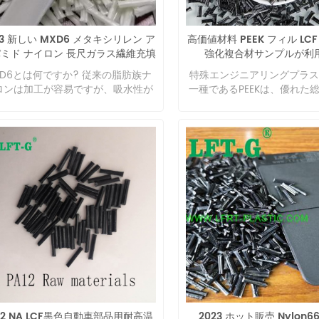
water absorption is larger
dimensional stability is p
is Long Carbon Fiber? I
23 新しい MXD6 メタキシリレン ア
高価値材料 PEEK フィル LC
modified engineering pl
ミド ナイロン 長尺ガラス繊維充填
強化複合材サンプルが利
industry, long fiber rein
30% 高いバリア特性
XD6とは何ですか? 従来の脂肪族ナ
特殊エンジニアリングプラス
composite material refers
ロンは加工が容易ですが、吸水性が
一種であるPEEKは、優れた
carbon fiber, long glass 
く、ガラス転移温度が低いという欠
持っています。
aramid fiber or basalt fi
がありました。全芳香族ナイロンは
polymer matrix, through a 
肪族製品の欠点を大幅に解決しまし
special modification met
が、加工の難易度は飛躍的に増加し
produce composite materi
した。 1972 年以降、東洋繊維と三
biggest characteristic of l
ガス化学は新しい種類の半芳香族ナ
composites is that the
ロン MXD6 を合成しました。これ
superior properties that the
、脂肪族樹脂と全芳香族樹脂の欠点
materials do not have. If 
大幅に克服しただけでなく、全芳香
classified according to the
樹脂のいくつかの利点も備えていま
the added reinforcement m
た。 ガスバリア性の高い包装材や土
they can be divided into lo
構造材などに広く使用されていま
short fiber and continuou
 要約すると、MXD6 には次の利点
composites. As mentioned
ります。 高い強度と弾性率。 ガラ
beginning, long carbon 
移温度はTmが237℃、Tgが85℃と
composite material is a kin
12 NA LCF黒色自動車部品用耐高温
2023 ホット販売 Nylon66
。 吸水性、透湿性が低い。 結晶化
fiber reinforced composite 