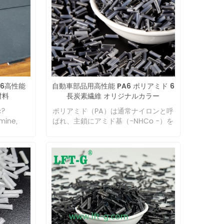
6高性能
自動車部品用高性能 PA6 ポリアミド 6
材料
長炭素繊維 オリジナルカラー
c?
ポリアミド（PA）は通常ナイロンと呼
mine,
ばれ、主鎖にアミド基（-NHCo -）を
-66, is a
含むヘテロ鎖ポリマーです。脂肪族と
erally
芳香族に分けることができます。これ
id and
は最も初期に開発され、最も使用され
tion.
ている熱可塑性エンジニアリング材料
ts, only
です。
. High
hardness,
d as
chanical
ears,