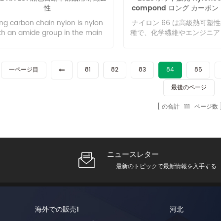
性
compond ロング カーボン
度が速く、形成と製造が容易。 ガス
which is a new fiber mater
ー 40 素材オリジナル 
リア性に優れています。 なぜガラス
high strength and high 
ng carbon chain nylon is nylon
ナイロン 66 は高級熱可塑
繊維を加えるのですか? 他の方法の
fiber. LCF carbon fiber c
th an amide group in the main
種で、化学繊維やエンジニア
化プラスチックでは必要な性能が得
exhibits high strength al
chain repeating unit of nylon
ラスチックを製造するための
れない場合、または金属をプラスチ
fiber axis, and has t
molecule, and the length of
リマー材料です。
クに置き換えたい場合は、長ガラス
characteristics of high str
hylene between the two amide
維強化複合材料が問題を解決しま
light weight. It has t
一ページ目
81
82
83
84
85
ups is greater than 10. We call it
。長ガラス繊維強化複合材料は、費
comprehensive mecha
g carbon chain nylon, including
対効果の高い方法で商品のコストを
properties such as density,
最後のページ
on 11, nylon 12, etc. PA12 is nylon
減し、エンジニアリング内部骨格ネ
strength and specific mod
 also known as polydodecactam,
トワークの機械的特性を効果的に向
の合計
111
ページ数
are incomparable to o
olylauractam, is a long carbon
させることができます。幅広い環境
materials. It is a new mate
in nylon. The basic material for
でパフォーマンスを維持します。
excellent mechanical pro
s polymerization is butadiene, a
XD6 のパフォーマンスとアプリケー
and many special functio
semi-crystalline - crystalline
ョン 他の材料と比較して、MXD6
are the properties of Lon
rmoplastic material. Nylon 12 is
ニュースレター
、高い強度と弾性率、高いガラス転
fiber? Corrosion resistan
e most widely used long carbon
温度、低い吸水性と透湿性、速い結
carbon fiber composite m
-- 最新のトピックで最新情報を入手する
in nylon, in addition to most of
化速度、便利な成形と製造、優れた
has good corrosion resist
 general properties of nylon, low
スバリア性という利点があり、ま
adapt to harsh work
ater absorption, and has high
、優れたガスバリア性も備えていま
environment; Uv resistanc
dimensional stability, high
。高湿度下でも二酸化炭素と酸素。
ability to resist UV, produ
海外での販売1
河北
perature resistance, corrosion
終市場では、MXD6 が単独で使用さ
damage problem is smal
sistance, good toughness, easy