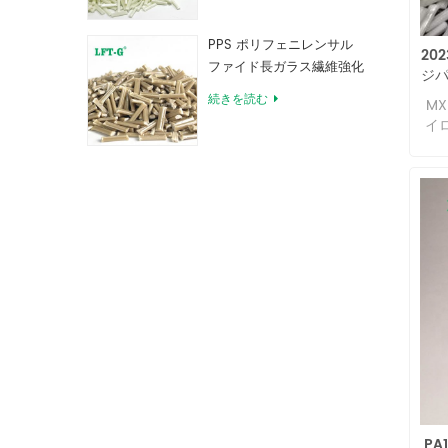
PPS ポリフェニレンサル
20
ファイド長ガラス繊維強化
ジパ
コンパウンド
続きを読む
M
イ
強
点
脂
た
ま
菱
イ
は
を
族
し
木
す。
があ
ス転
PA
高い