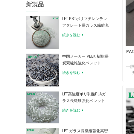
新製品
LFT PBTポリブチレンテレ
フタレート長ガラス繊維充
填複合材料
続きを読む
PA
中国メーカー PEEK 樹脂長
炭素繊維強化ペレット
一般
続きを読む
LFT高強度ポリ乳酸PLAガ
ラス長繊維強化ペレット
続きを読む
LFT ガラス長繊維強化高密