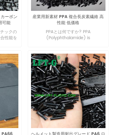
, so the
二軸延伸、射出ブロー成形などの方法
oor. What
で加工でき、引張弾性率と曲げ弾性率
n the
F カーボン
産業用新素材 PPA 複合長炭素繊維 高
は従来のプラスチック樹脂と同等で
astics
用可能
性能 低価格
す。 高い生体適合性。PLA のモノマー
forced
素材である L-乳酸は、人体の内因性活
チックの
PPAとは何ですか? PPA
 to long
性物質です。したがって、3D プリント
総合性能を
(Polyphthalamide) is
fiber,
材料 PLA でプリントされた完成品は人
polyphthalamide. PPA is a kind of
ber and
体に無害であり、人体に吸収されま
thermoplastic functional nylon with
series of
す。 分解性が良好です。他の 3D プリ
both semi-crystalline structure and
hods to
ント材料の分解方法とは異なり、PLA
non-crystalline structure. It is
als. The
は土壌に埋め込まれ、特定の条件下で
prepared by polycondensation of
ong fiber
自然界の微生物によって完全に分解さ
phthalic acid and
y have
れ、二酸化炭素と水が生成されます。
phthalenediamine. It has excellent
 original
発生した二酸化炭素は大気中に排出さ
thermal, electrical, physical and
they are
れず、土壌有機物に直接入ったり、植
chemical resistance and other
 length of
物に吸収されたりするため、環境に優
comprehensive properties. It still
aterials,
しい素材として認められています。
has excellent mechanical
ng fiber,
PLA素材の応用 PLA材料の機械的およ
properties, including high rigidity,
s fiber
び物理的特性が優れているため、PLA
high strength, high dimensional
 in the
材料はさまざまな食品容器、加工食
accuracy, low warping and stability,
fiber
品、ファーストフードの弁当箱などを
fatigue resistance and creep
d of long
含めて広く使用されています。 同時
 PA66
ヘルメット製造用射出グレード PA6 ロ
resistance, under the harsh working
material,