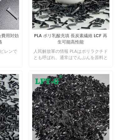
tead of
ials to
tomotive
also be
ers. PA66
合費用対効
PLA ポリ乳酸充填 長炭素繊維 LCF 再
nslucent
格
生可能高性能
stalline
Density
ロピレンで
人民解放軍の情報 PLAはポリラクチド
 252℃.
とも呼ばれ、通常はでんぷんを原料と
re -30℃.
した再生可能な植物資源（トウモロコ
ion
シ、キャッサバなど）を主原料として
an 350℃.
乳酸を重合させて得られるポリエステ
nce 80-
ルポリマーを指します。新しいタイプ
orption
の再生可能な生分解性素材です。 PLA
d, alkali,
素材の特徴 原材料は再生可能であり、
ts, alkyl
3D プリント材料として使用する場合で
sters,
も比較的簡単に入手でき、大規模生産
ion, but
に使用できます。 PLA は優れた熱安定
cid and
性と耐溶剤性を備えています。PLAの
 excellent
加工温度は170℃～230℃であり、完成
city and
品の耐熱性は良好です。 良好な透過性
 But the
と透明性の光沢があり、押出、紡糸、