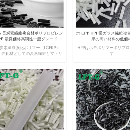
lubricating bearings, ins
non-ferrous metal mater
make machine shells, au
engine blades, and can 
used to make synthetic fib
% 長炭素繊維複合材ポリプロピレン
ホモPP HPP長ガラス繊維複
plastic raw material is tra
PP 最良価格高靭性一般グレード
果の高い材料の低価
or opaque opalescent cry
polymer, with plasticity. 
炭素繊維強化ポリマー（LCFRP）
HPPはホモポリマーポリプ
1.15g/cm3. Melting point
、強化材としての炭素繊維とマトリ
す
Embrittlement temperatu
クス材としての樹脂で構成されてい
Thermal decomposit
ます。
temperature is greater th
Continuous heat resista
120℃, balanced water abs
rate of 2.5%. Resistant to aci
most aqueous inorganic sal
halides, hydrocarbons, e
ketones and other corros
easy to phenol, formic a
other polar solvents. It has
wear resistance, self lubri
high mechanical strength.