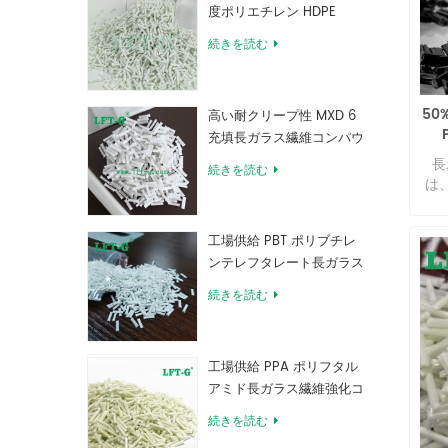
度ポリエチレン HDPE
続きを読む
50
高い耐クリープ性 MXD 6
充填長ガラス繊維コンパウ
ンド
長
続きを読む
は
ッ
工場供給 PBT ポリブチレ
ンテレフタレート長ガラス
繊維強化コンパウンド
続きを読む
工場供給 PPA ポリフタル
アミド長ガラス繊維強化コ
ンパウンド
続きを読む