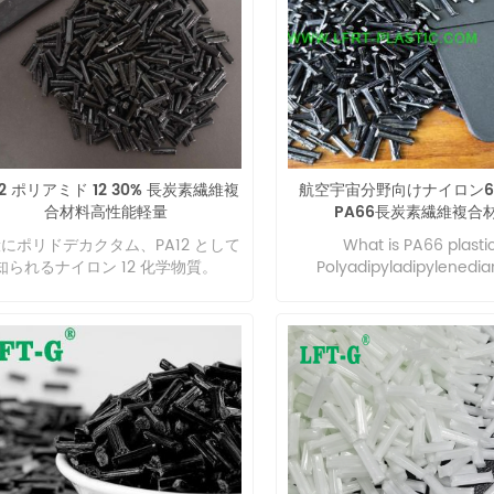
12 ポリアミド 12 30% 長炭素繊維複
航空宇宙分野向けナイロン6
合材料高性能軽量
PA66長炭素繊維複合
にポリドデカクタム、PA12 として
What is PA66 plasti
知られるナイロン 12 化学物質。
Polyadipyladipylenedia
commonly known as nylon 
thermoplastic resin, gen
made from adiponic ac
hexadipamine condensa
Insoluble in general solven
soluble in m-cresol, etc
mechanical strength and 
rigidity. It can be use
engineering plastics, me
accessories such as g