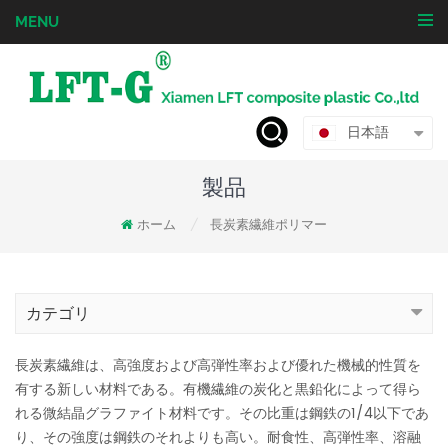
MENU
日本語
製品
ホーム
長炭素繊維ポリマー
/
カテゴリ
長炭素繊維は、高強度および高弾性率および優れた機械的性質を
有する新しい材料である。有機繊維の炭化と黒鉛化によって得ら
れる微結晶グラファイト材料です。その比重は鋼鉄の1/4以下であ
り、その強度は鋼鉄のそれよりも高い。耐食性、高弾性率、溶融